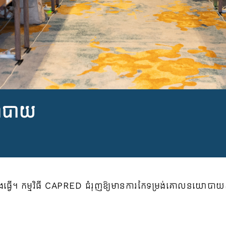
យោបាយ
ើ។ កម្មវិធី CAPRED ជំរុញឱ្យមានការកែទម្រង់គោលនយោបាយសំ