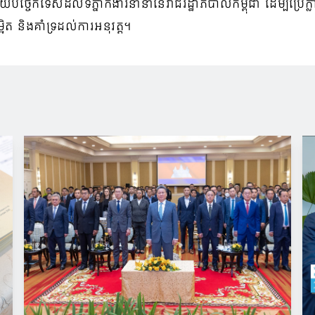
ចេកទេសដល់ទីភ្នាក់ងារនានានៃរាជរដ្ឋាភិបាលកម្ពុជា ដើម្បីប្រែក្លាយយ
 និងគាំទ្រដល់ការអនុវត្ត។