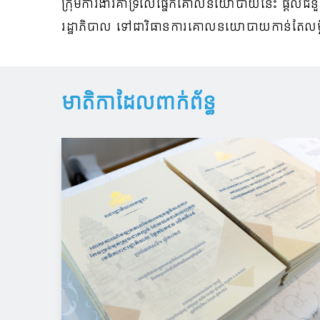
ក្រុមការងារគាំទ្រលើផ្នែកគោលនយោបាយនេះ ផ្តល់ជំនួយបច្
រដ្ឋាភិបាល ទៅជាវិធានការគោលនយោបាយកាន់តែលម្អិត
មាតិកាដែលពាក់ព័ន្ធ