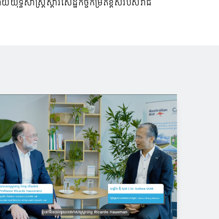
ុទ្ធសាស្ត្រស្ដារសេដ្ឋកិច្ចកម្រិតខ្ពស់របស់រាជ