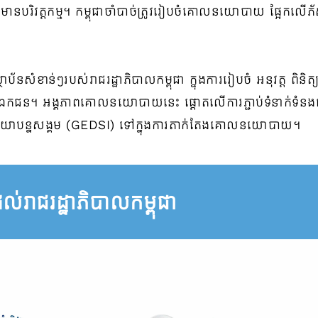
ានបរិវត្តកម្ម។ កម្ពុជាចាំបាច់ត្រូវរៀបចំគោលនយោបាយ ផ្អែកលើភ័ស្
សំខាន់ៗរបស់រាជរដ្ឋាភិបាលកម្ពុជា ក្នុងការរៀបចំ អនុវត្ត ពិន
កជន។ អង្គភាពគោលនយោបាយនេះ ផ្ដោតលើការភ្ជាប់ទំនាក់ទំនងជាមួយ
បរិយាបន្នសង្គម (GEDSI) ទៅក្នុងការតាក់តែងគោលនយោបាយ។
រាជរដ្ឋាភិបាលកម្ពុជា