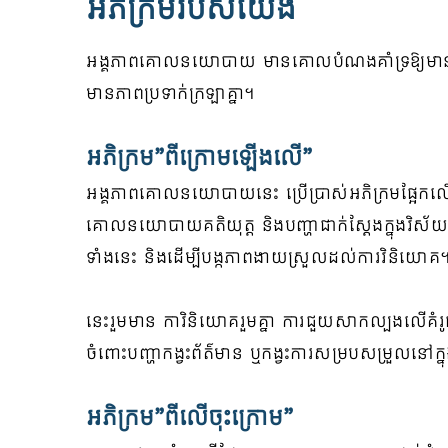
អភិក្រមរបស់យើង
អង្គភាពគោលនយោបាយ មានគោលបំណងគាំទ្រឱ្យមានកា
មានភាពប្រទាក់ក្រឡាគ្នា។
អភិក្រម”ពីក្រោមឡើងលើ”
អង្គភាពគោលនយោបាយនេះ ប្រើប្រាស់អភិក្រមផ្អែកលើ
គោលនយោបាយគតិយុត្ត និងបញ្ហាជាក់ស្ដែងក្នុងវិស័យស
ទាំងនេះ និងដើម្បីបង្កភាពងាយស្រួលដល់ការវិនិយោគ
នេះរួមមាន កាវិនិយោគរួមគ្នា ការជួយសាកល្បងលើគំរូធុ
ចំពោះបញ្ហាកង្វះព័ត៌មាន ឬកង្វះការសម្របសម្រួលន
អភិក្រម”ពីលើចុះក្រោម”