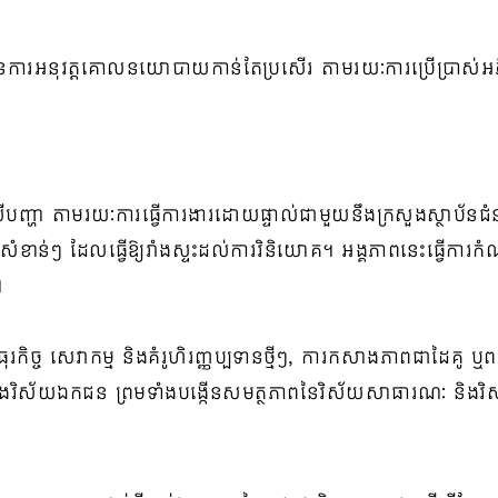
រអនុវត្តគោលនយោបាយកាន់តែប្រសើរ តាមរយៈការប្រើប្រាស់អភិ
បញ្ហា តាមរយៈការធ្វើការងារដោយផ្ទាល់ជាមួយនឹងក្រសួងស្ថាប័ន
ំខាន់ៗ ដែលធ្វើឱ្យរាំងស្ទះដល់ការវិនិយោគ។ អង្គភាពនេះធ្វើការក
។
រកិច្ច សេវាកម្ម និងគំរូហិរញ្ញប្បទានថ្មីៗ, ការកសាងភាពជាដៃគូ ឬព
ៅក្នុងវិស័យឯកជន ព្រមទាំងបង្កើនសមត្ថភាពនៃវិស័យសាធារណៈ និង