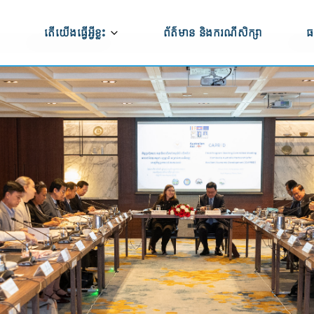
តើយើងធ្វើអ្វីខ្លះ
ព័ត៌មាន និងករណីសិក្សា
ធ
ធី CAPRED
កសិកម្ម និងការកែច្នៃកសិផល
ប
ម្មវិធី CAPRED
ប
ពាណិជ្ជកម្ម ការវិនិយោគ និងការអភិវឌ្ឍសហគ្រាស
ទ
ការអភិវឌ្ឍហេដ្ឋារចនាសម្ព័ន្ធ
ើងធ្វើការងារ
សមភាពយេនឌ័រ ពិការភាព និងបរិយាបន្នសង្គម
ន់យើងខ្ញុំ
ការគាំទ្រលើផ្នែកគោលនយោបាយ
ពីសកម្មភាពមិនត្រឹម
ភាពធន់នឹងអាកាសធាតុ