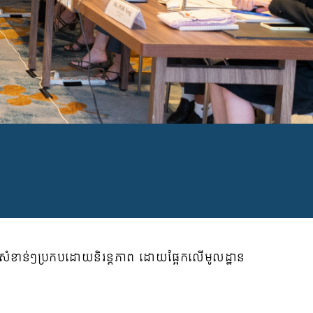
ខាន់ៗប្រកបដោយនិរន្តភាព ដោយផ្អែកលើមូលដ្ឋាន