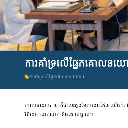
​ការគាំទ្រលើផ្នែកគោលន
​ការគាំទ្រលើផ្នែកគោលនយោបាយ
គោលនយោបាយ គឺជាបេះដូងនៃការងារដែលយើងកំពុងធ្វ
វិនិយោគជាក់លាក់​​​ និងដោយផ្ទាល់។