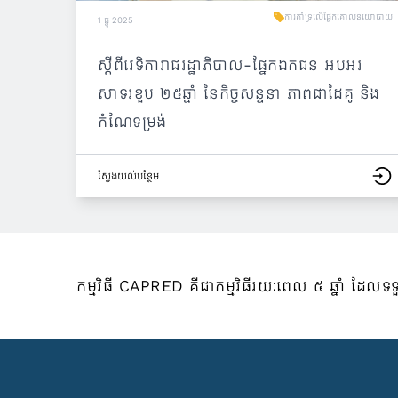
ការគាំទ្រលើផ្នែកគោលនយោបាយ
1 ធ្នូ 2025
ស្តីពីវេទិការាជរដ្ឋាភិបាល-ផ្នែកឯកជន អបអរ
សាទរខួប ២៥ឆ្នាំ នៃកិច្ចសន្ទនា ភាពជាដៃគូ និង
កំណែទម្រង់
ស្វែង​យល់​បន្ថែម
កម្មវិធី CAPRED គឺជាកម្មវិធីរយៈពេល ៥ ឆ្នាំ ដែលទ