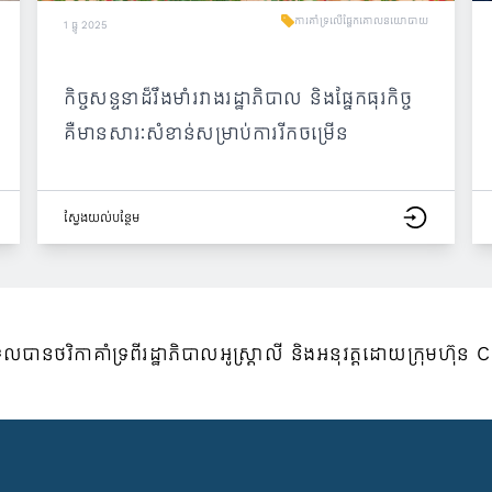
ការគាំទ្រលើផ្នែកគោលនយោបាយ
1 ធ្នូ 2025
កិច្ចសន្ទនាដ៏រឹងមាំរវាងរដ្ឋាភិបាល និងផ្នែកធុរកិច្ច
គឺមានសារៈសំខាន់សម្រាប់ការរីកចម្រើន
ស្វែង​យល់​បន្ថែម
ទួលបានថវិកាគាំទ្រពីរដ្ឋាភិបាលអូស្ត្រាលី និងអនុវត្តដោយក្រុមហ