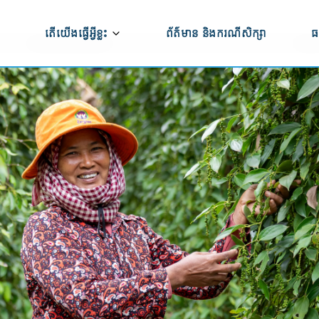
តើយើងធ្វើអ្វីខ្លះ
ព័ត៌មាន និងករណីសិក្សា
ធ
ធី CAPRED
កសិកម្ម និងការកែច្នៃកសិផល
ប
ម្មវិធី CAPRED
ប
ពាណិជ្ជកម្ម ការវិនិយោគ និងការអភិវឌ្ឍសហគ្រាស
ទ
ការអភិវឌ្ឍហេដ្ឋារចនាសម្ព័ន្ធ
ើងធ្វើការងារ
សមភាពយេនឌ័រ ពិការភាព និងបរិយាបន្នសង្គម
ន់យើងខ្ញុំ
ការគាំទ្រលើផ្នែកគោលនយោបាយ
ពីសកម្មភាពមិនត្រឹម
ភាពធន់នឹងអាកាសធាតុ