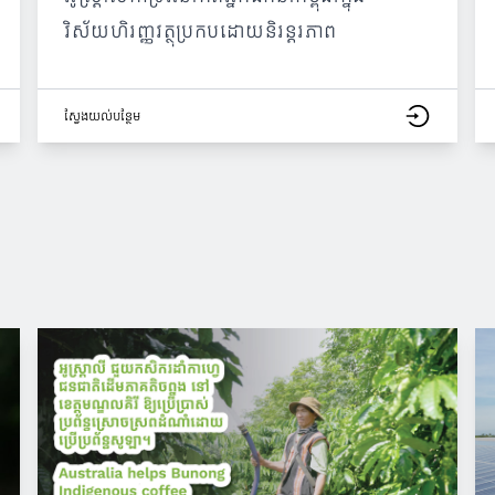
វិស័យហិរញ្ញវត្ថុប្រកបដោយនិរន្តរភាព
ស្វែង​យល់​បន្ថែម