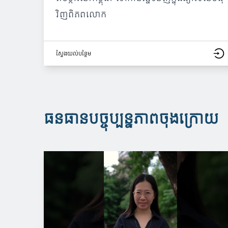
វិញពិភពលោក
ស្វែង​យល់​បន្ថែម
ធនធានបច្ចុប្បន្នភាពចុងក្រោយ