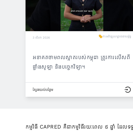
ការអភិវឌ្ឍហេដ្ឋារចនាសម្ព័ន្ធ
3 សីហា 2026
អនាគតថាមពលស្អាតរបស់កម្ពុជា ត្រូវការលើសពី
ផ្ទាំងសូឡា និងបច្ចេកវិទ្យា។
ស្វែង​យល់​បន្ថែម
កម្មវិធី CAPRED គឺជាកម្មវិធីរយៈពេល ៥ ឆ្នាំ ដែលទ