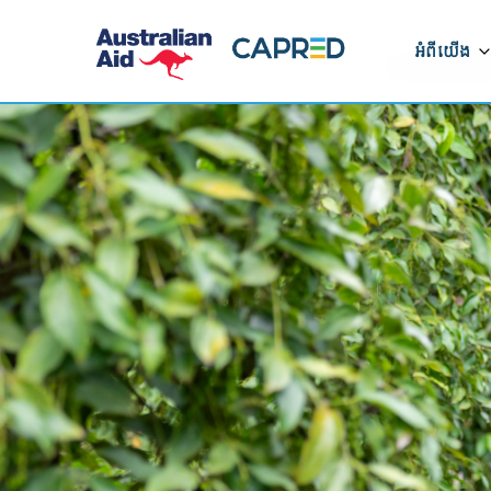
អំពីយើង
អំពីកម្មវិ
របៀបដែលក
ដំណើរការ
ទីតាំងដែលយ
ទាក់ទងមកកា
រាយការណ៍អំ
ត្រូវ