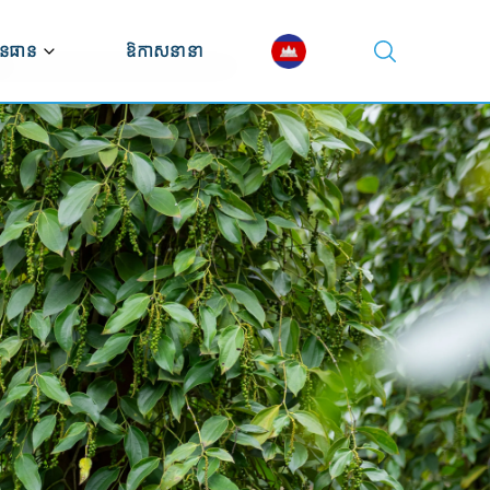
នធាន
ឱកាសនានា
ណ្ណាល័យវីដេអូ
ណ្ណាល័យឯកសារ
ស្សនវិស័យសេដ្ឋកិច្ច