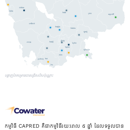
បាត់ដំបង
ប៉ៃលិន
កំពង់ធំ
ក្រចេះ
មណ្ឌលគិរី
ពោធិ៍សាត់
កំពង់ឆ្នាំង
កំពង់ចាម
ត្បូងឃ្មុំ
ភ្នំពេញ
កំពង់ស្ពឺ
កោះកុង
ព្រៃវែង
កណ្តាល
ស្វាយរៀង
តាកែវ
កំពត
ព្រះសីហនុ
កែប
បង្ហាញតែគម្រោងបានជ្រើសរើសប៉ុណ្ណោះ
កម្មវិធី CAPRED គឺជាកម្មវិធីរយៈពេល ៥ ឆ្នាំ ដែលទទួលបាន