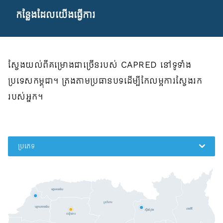
កន្លែងដែលយើងធ្វើការ
ស្វែងយល់ពីគម្រោងជាច្រើនរបស់ CAPRED នៅទូទាំង
ប្រទេសកម្ពុជា។ ត្រងតាមប្រធានបទដើម្បីកែលម្អការស្វែងរក
របស់អ្នក។
ប្រភេទ
ឧត្តរមានជ័យ
ព្រះវិហារ
បន្ទាយមានជ័យ
រតនគិរី
ស្ទឹងត្រែង
សៀមរាប