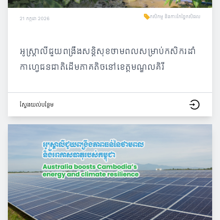
កសិកម្ម និងការកែច្នៃកសិផល
21 កក្កដា 2026
អូស្ត្រាលីជួយពង្រឹងសន្តិសុខថាមពលសម្រាប់កសិករដាំ
កាហ្វេជនជាតិដើមភាគតិចនៅខេត្តមណ្ឌលគិរី
ស្វែង​យល់​បន្ថែម