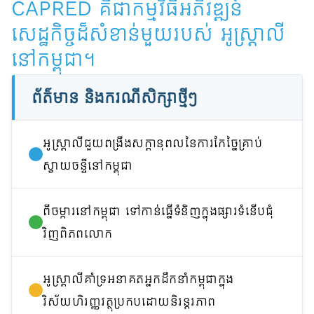
CAPRED គឺជាកម្មវិធីអភិវឌ្ឍន៍
សេដ្ឋកិច្ចដ៏សំខាន់មួយរបស់ អូស្ត្រាលី
នៅកម្ពុជា។
ព័ត៌មាន និងករណីសិក្សាថ្មីៗ
អូស្ត្រាលីជួយពង្រឹងសក្តានុពលនៃការកែច្នៃគ្រាប់
ស្វាយចន្ទីនៅកម្ពុជា
ពីចម្ការនៅកម្ពុជា ទៅកាន់ធ្នើទំនិញក្នុងផ្សារទំនើបជុំ
វិញពិភពលោក
អូស្ត្រាលីគាំទ្រអនាគតអ្នកដឹកនាំកម្ពុជាក្នុង
វិស័យហិរញ្ញវត្ថុប្រកបដោយនិរន្តរភាព