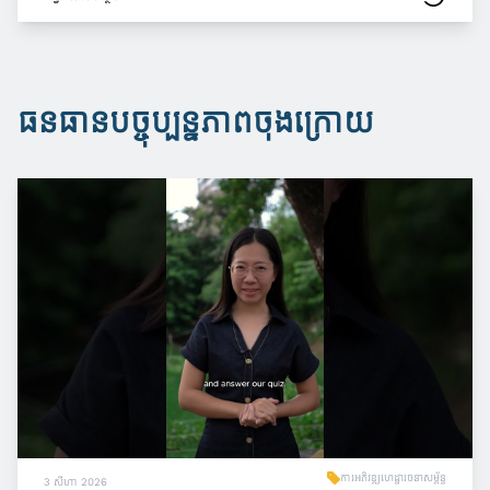
ធនធានបច្ចុប្បន្នភាពចុងក្រោយ
ការអភិវឌ្ឍហេដ្ឋារចនាសម្ព័ន្ធ
3 សីហា 2026