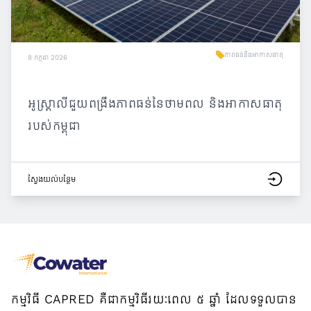
ភាពធន់នឹងអាកាសធាតុ
8 កក្កដា 2026
អូស្ត្រាលីជួយពង្រឹងភាពធន់នៃថាមពល និងអាកាសធាតុ
របស់កម្ពុជា
ស្វែង​យល់​បន្ថែម
កម្មវិធី CAPRED គឺជាកម្មវិធីរយៈពេល ៥ ឆ្នាំ ដែលទទួលបាន