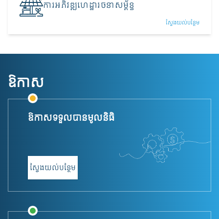
ការអភិវឌ្ឍហេដ្ឋារចនាសម្ព័ន្ធ
ស្វែង​យល់​បន្ថែម
ឱកាស
ឱកាសទទួលបានមូលនិធិ
ស្វែង​យល់​បន្ថែម