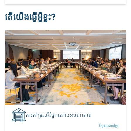
តើយើងធ្វើអ្វីខ្លះ?
​ការគាំទ្រលើផ្នែកគោលនយោបាយ
ស្វែង​យល់​បន្ថែម