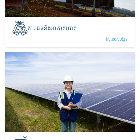
ភាពធន់នឹងអាកាសធាតុ
ស្វែង​យល់​បន្ថែម