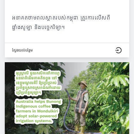
អនាគតថាមពលស្អាតរបស់កម្ពុជា ត្រូវការលើសពី
ផ្ទាំងសូឡា និងបច្ចេកវិទ្យា។
ស្វែង​យល់​បន្ថែម