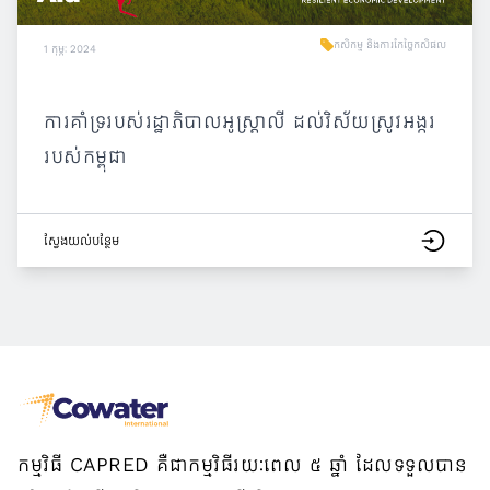
កសិកម្ម និងការកែច្នៃកសិផល
1 កុម្ភៈ 2024
ការគាំទ្ររបស់រដ្ឋាភិបាលអូស្ត្រាលី ដល់វិស័យស្រូវអង្ករ
របស់កម្ពុជា
ស្វែង​យល់​បន្ថែម
កម្មវិធី CAPRED គឺជាកម្មវិធីរយៈពេល ៥ ឆ្នាំ ដែលទទួលបាន