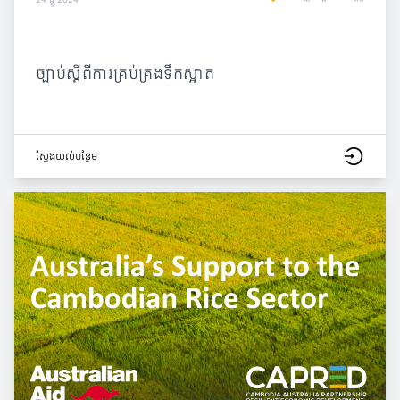
ច្បាប់ស្តីពីការគ្រប់គ្រងទឹកស្អាត
ស្វែង​យល់​បន្ថែម