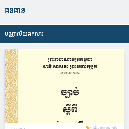
ធនធាន
បណ្ណាល័យឯកសារ
ការអភិវឌ្ឍហេដ្ឋារចនាសម្ព័ន្ធ
24 ធ្នូ 2024