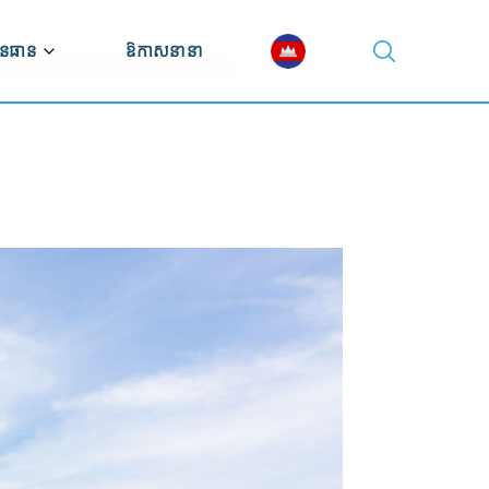
នធាន
ឱកាសនានា
ណ្ណាល័យវីដេអូ
ណ្ណាល័យឯកសារ
ស្សនវិស័យសេដ្ឋកិច្ច