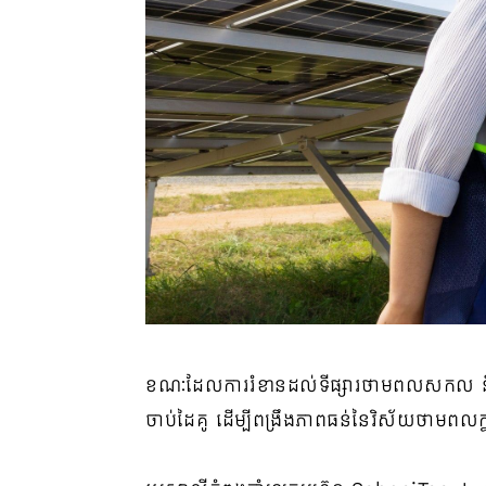
ខណៈដែលការរំខានដល់ទីផ្សារថាមពលសកល និងខ្សែសង
ចាប់ដៃគូ ដើម្បីពង្រឹងភាពធន់នៃវិស័យថាមពល