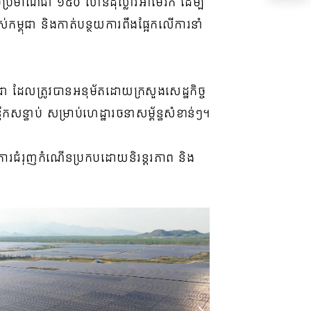
្លៃប្រមាណជា ១៥០ លានដុល្លារអាមេរិក ដើម្បី
កម្ពុជា និងកាត់បន្ថយការពឹងផ្អែកលើការនាំ
្ពុជា ដែលត្រូវបានអនុម័តដោយក្រសួងសេដ្ឋកិច្ច
្ធឹកសន្ធាប់ សម្រាប់ហេដ្ឋារចនាសម្ព័ន្ធសំខាន់ៗ។
 ក្នុងការជំរុញកំណើនប្រកបដោយនិរន្តរភាព និង