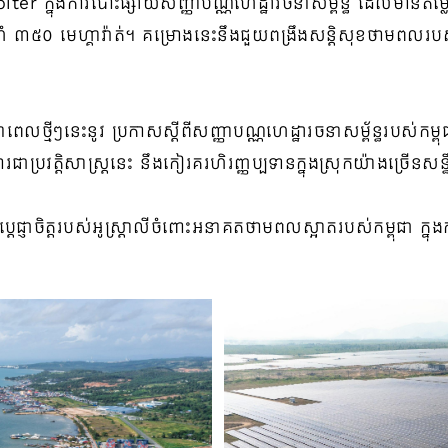
Jupiter ក្នុងការបោះផ្សាយសញ្ញាបណ្ណហេដ្ឋារចនាសម្ព័ន្ធ ដែលមានតម
ំហំ ៣៥០ មេហ្គាវ៉ាត់។ គម្រោងនេះនឹងជួយពង្រឹងសន្តិសុខថាមពលរបស់
ស់នាពេលថ្មីៗនេះនូវ ប្រកាសស្តីពីសញ្ញាបណ្ណហេដ្ឋារចនាសម្ព័ន្ធរបស់កម
តការជាប្រវត្តិសាស្ត្រនេះ នឹងកៀរគរហិរញ្ញប្បទានក្នុងស្រុកយ៉ាងច្រើនសន
ំងពីការប្តេជ្ញាចិត្តរបស់អូស្ត្រាលីចំពោះអនាគតថាមពលស្អាតរបស់កម្ពុជា