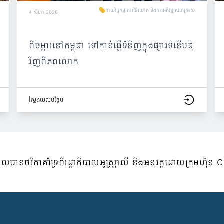
ពាណិជ្ជកម្ម ការវិនិយោគ និងការអភិវឌ្ឍសហគ្រាស
4 សីហា 2026
ពីចម្ការនៅកម្ពុជា ទៅកាន់ធ្នើទំនិញក្នុងផ្សារទំនើបជុំ
វិញពិភពលោក
ស្វែង​យល់​បន្ថែម
ទួលបានថវិកាគាំទ្រពីរដ្ឋាភិបាលអូស្ត្រាលី និងអនុវត្តដោយក្រុមហ