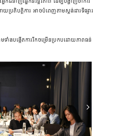
អ្នកជំនាញផ្នែកនិរន្តរភាព ដើម្បីបង្ហាញថាការ
រតិបត្តិការ អាចបំពេញតាមស្តង់ដារទីផ្សារ
សើរ ព្រមទាំងបង្កើតការរីកចម្រើនប្រកបដោយភាពធន់