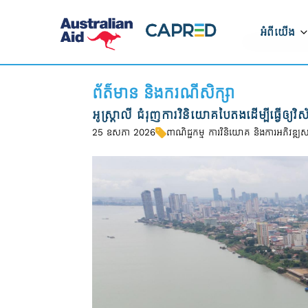
អំពីយើង
អំពីកម្មវិ
ព័ត៌មាន និងករណីសិក្សា
របៀបដែលក
អូស្រ្តាលី ជំរុញការវិនិយោគបៃតងដើម្បីធ្វើឲ្
ដំណើរការ
25 ឧសភា 2026
ពាណិជ្ជកម្ម ការវិនិយោគ និងការអភិវឌ្
ទីតាំងដែលយ
ទាក់ទងមកកា
រាយការណ៍អំ
ត្រូវ