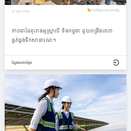
ការអភិវឌ្ឍហេដ្ឋារចនាសម្ព័ន្ធ
15 កក្កដា 2026
ភាពជាដៃគូរវាងអូស្ត្រាលី និងកម្ពុជា ជួយពង្រឹងសេវា
ផ្គត់ផ្គង់ទឹកសាធារណៈ។
ស្វែង​យល់​បន្ថែម