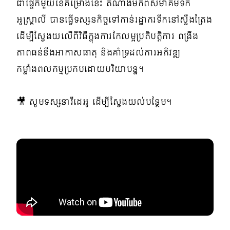
ជាផ្នែកមួយនៃគម្រោងនេះ តំណាងមកពីសមាគមទឹក
អូស្ត្រាលី បានធ្វើទស្សនកិច្ចទៅកាន់រដ្ឋាករទឹកនៅស្ទឹងត្រែង
ដើម្បីស្វែងយលើពីវិធីក្នុងការកែលម្អប្រតិបត្តិការ ពង្រឹង
ភាពធន់នឹងអាកាសធាតុ និងគាំទ្រដល់ការអភិវឌ្ឍ
កម្លាំងពលកម្មប្រកបដោយបរិយាបន្ន។
🎥 សូមទស្សនាវីដេអូ ដើម្បីស្វែងយល់បន្ថែម។