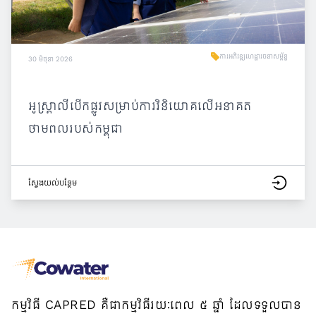
ការអភិវឌ្ឍហេដ្ឋារចនាសម្ព័ន្ធ
30 មិថុនា 2026
អូស្ត្រាលីបើកផ្លូវសម្រាប់ការវិនិយោគលើអនាគត
ថាមពលរបស់កម្ពុជា
ស្វែង​យល់​បន្ថែម
កម្មវិធី CAPRED គឺជាកម្មវិធីរយៈពេល ៥ ឆ្នាំ ដែលទទួលបាន