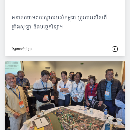
អនាគតថាមពលស្អាតរបស់កម្ពុជា ត្រូវការលើសពី
ផ្ទាំងសូឡា និងបច្ចេកវិទ្យា។
ស្វែង​យល់​បន្ថែម