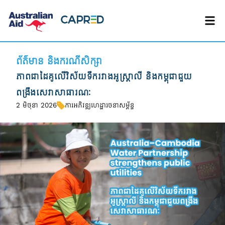
ព័ត៌មាន និងករណីសិក្សា
ភាពជាដៃគូលើវិស័យទឹករវាងអូស្ត្រាលី និងកម្ពុជាជួយ
ពង្រឹងសេវាសាធារណៈ
2 មិថុនា 2026
ការអភិវឌ្ឍហេដ្ឋារចនាសម្ព័ន្ធ