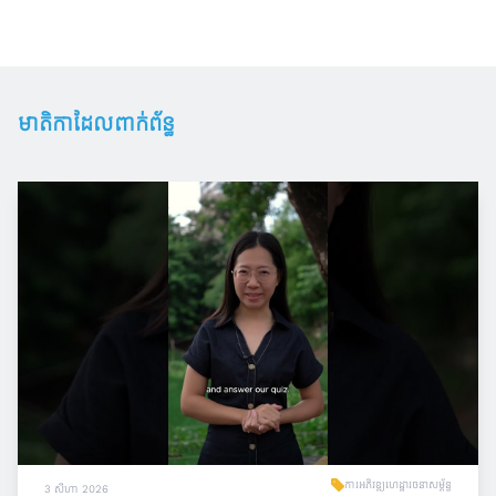
មាតិកាដែលពាក់ព័ន្ធ
ការអភិវឌ្ឍហេដ្ឋារចនាសម្ព័ន្ធ
3 សីហា 2026