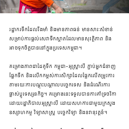
រដ្ឋាករទឹកដែលរឹងមាំ និងមានភាពធន់ មានសារៈសំខាន់
សម្រាប់ការផ្តល់សេវាទឹកស្អាតដែលមានសុវត្ថិភាព និង
អាចទុកចិត្តបាននៅក្នុងប្រទេសកម្ពុជា។
គម្រោងភាពជាដៃគូទឹក កម្ពុជា-អូស្ត្រាលី ភ្ជាប់អ្នកជំនាញ
ផ្នែកទឹក និងលើកកម្ពស់ការសិក្សាដែលផ្អែកលើតម្រូវការ
តាមរយៈការបណ្តុះបណ្តាលបច្ចេកទេស និងដំណើរការ
ផ្លាស់ប្តូរទស្សនកិច្ច។ គម្រោងនេះទទួលបានការគាំទ្រថវិកា
ដោយរដ្ឋាភិបាលអូស្ត្រាលី ដោយសហការជាមួយក្រសួង
ឧស្សាហកម្ម វិទ្យាសាស្ត្រ បច្ចេកវិទ្យា និងនវានុវត្តន៍។