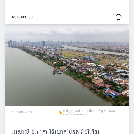
ស្វែង​យល់​បន្ថែម
ពាណិជ្ជកម្ម ការវិនិយោគ និងការអភិវឌ្ឍសហគ្រាស
,
25 ឧសភា 2026
ភាពធន់នឹងអាកាសធាតុ
អូស្រ្តាលី ជំរុញការវិនិយោគបៃតងដើម្បីធ្វើឲ្យ