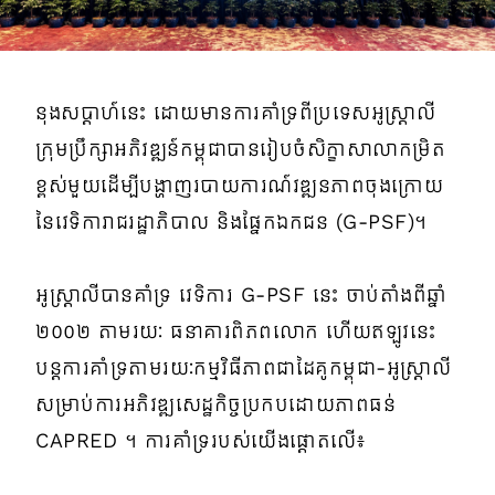
នុងសប្តាហ៍នេះ ដោយមានការគាំទ្រពីប្រទេសអូស្រ្តាលី
ក្រុមប្រឹក្សាអភិវឌ្ឍន៍កម្ពុជាបានរៀបចំសិក្ខាសាលាកម្រិត
ខ្ពស់មួយដើម្បីបង្ហាញរបាយការណ៍វឌ្ឍនភាពចុងក្រោយ
នៃវេទិការាជរដ្ឋាភិបាល និងផ្នែកឯកជន (G-PSF)។
អូស្ត្រាលីបានគាំទ្រ វេទិការ G-PSF នេះ ចាប់តាំងពីឆ្នាំ
២០០២ តាមរយៈ ធនាគារពិភពលោក ហើយឥឡូវនេះ
បន្តការគាំទ្រតាមរយៈកម្មវិធីភាពជាដៃគូកម្ពុជា-អូស្ត្រាលី
សម្រាប់ការអភិវឌ្ឍសេដ្ឋកិច្ចប្រកបដោយភាពធន់
CAPRED ។ ការគាំទ្ររបស់យើងផ្តោតលើ៖