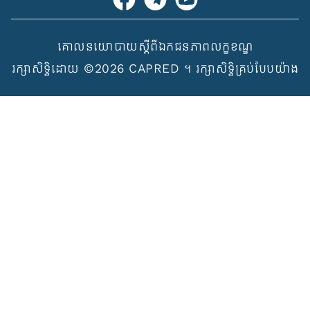
គោលនយោបាយស្ដីពីឯកជនភាព
លក្ខខណ្ឌ
រក្សាសិទ្ធិដោយ ©2026 CAPRED ។ រក្សាសិទ្ធិគ្រប់បែបយ៉ាង