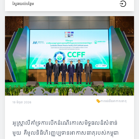
ស្វែង​យល់​បន្ថែម
ភាពធន់នឹងអាកាសធាតុ
19 មិថុនា 2026
អូស្ត្រាលីគាំទ្រការបើកដំណើរការសមិទ្ធផលដ៏សំខាន់
មួយ គឺមូលនិធិហិរញ្ញប្បទានអាកាសធាតុរបស់កម្ពុជា