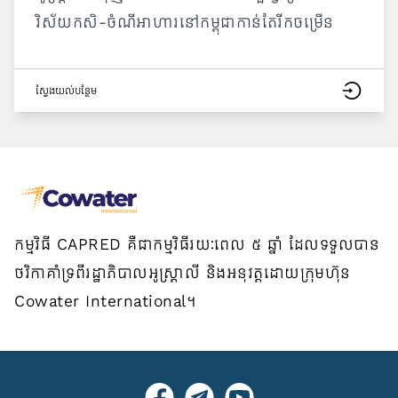
វិស័យកសិ-ចំណីអាហារនៅកម្ពុជាកាន់តែរីកចម្រើន
ស្វែង​យល់​បន្ថែម
កម្មវិធី CAPRED គឺជាកម្មវិធីរយៈពេល ៥ ឆ្នាំ ដែលទទួលបាន
ថវិកាគាំទ្រពីរដ្ឋាភិបាលអូស្ត្រាលី និងអនុវត្តដោយក្រុមហ៊ុន
Cowater International។