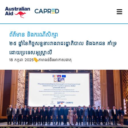
ព័ត៌មាន និងករណីសិក្សា
២៥ ឆ្នាំនៃកិច្ចសន្ទនារវាងរាជរដ្ឋាភិបាល និងឯកជន គាំទ្រ
ដោយប្រទេសអូស្ត្រាលី
18 កក្កដា 2025
ភាពធន់នឹងអាកាសធាតុ