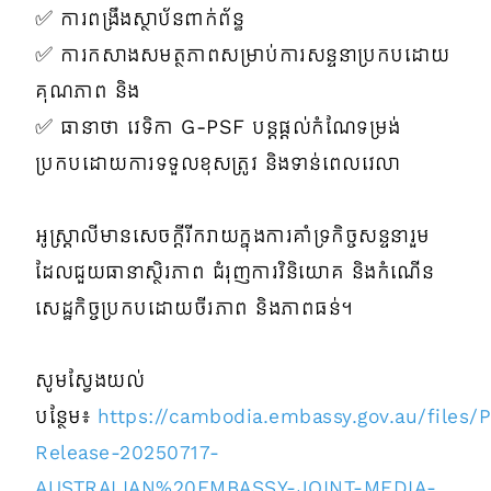
✅ ការពង្រឹងស្ថាប័នពាក់ព័ន្ធ
✅ ការកសាងសមត្ថភាពសម្រាប់ការសន្ទនាប្រកបដោយ
គុណភាព និង
✅ ធានាថា វេទិកា G-PSF បន្តផ្តល់កំណែទម្រង់
ប្រកបដោយការទទួលខុសត្រូវ និងទាន់ពេលវេលា
អូស្ត្រាលីមានសេចក្តីរីករាយក្នុងការគាំទ្រកិច្ចសន្ទនារួម
ដែលជួយធានាស្ថិរភាព ជំរុញការវិនិយោគ និងកំណើន
សេដ្ឋកិច្ចប្រកបដោយចីរភាព និងភាពធន់។
សូមស្វែងយល់
បន្ថែម៖
https://cambodia.embassy.gov.au/files
Release-20250717-
AUSTRALIAN%20EMBASSY-JOINT-MEDIA-