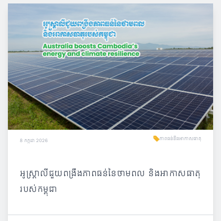
ភាពធន់នឹងអាកាសធាតុ
8 កក្កដា 2026
អូស្ត្រាលីជួយពង្រឹងភាពធន់នៃថាមពល និងអាកាសធាតុ
របស់កម្ពុជា