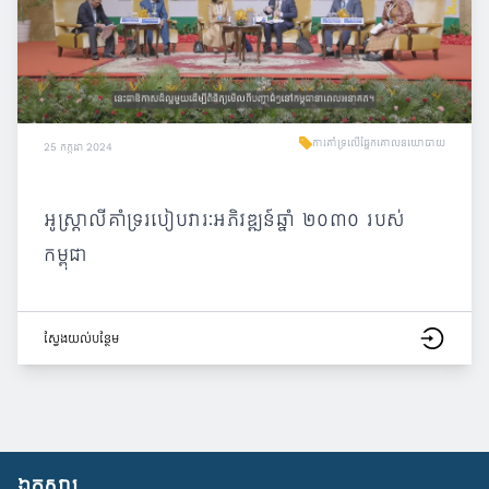
ការគាំទ្រលើផ្នែកគោលនយោបាយ
25 កក្កដា 2024
អូស្ត្រាលីគាំទ្ររបៀបវារៈអភិវឌ្ឍន៍ឆ្នាំ ២០៣០ របស់
កម្ពុជា
ស្វែង​យល់​បន្ថែម
ឯកសារ