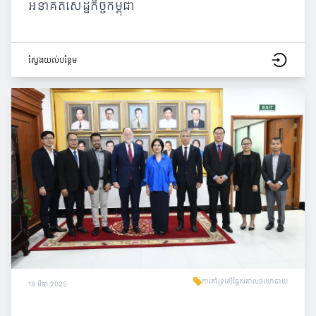
អនាគតសេដ្ឋកិច្ចកម្ពុជា
ស្វែង​យល់​បន្ថែម
ការគាំទ្រលើផ្នែកគោលនយោបាយ
19 មីនា 2025