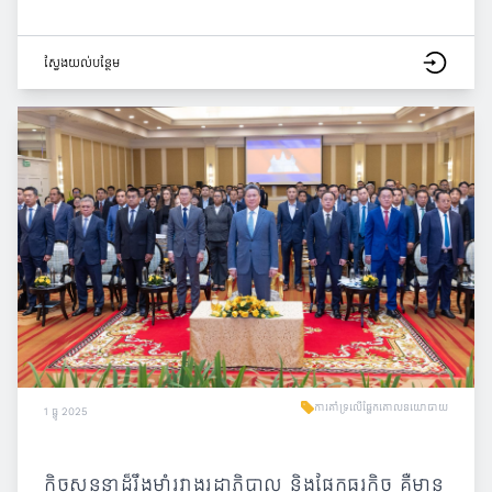
ស្វែង​យល់​បន្ថែម
ការគាំទ្រលើផ្នែកគោលនយោបាយ
1 ធ្នូ 2025
កិច្ចសន្ទនាដ៏រឹងមាំរវាងរដ្ឋាភិបាល និងផ្នែកធុរកិច្ច គឺមាន