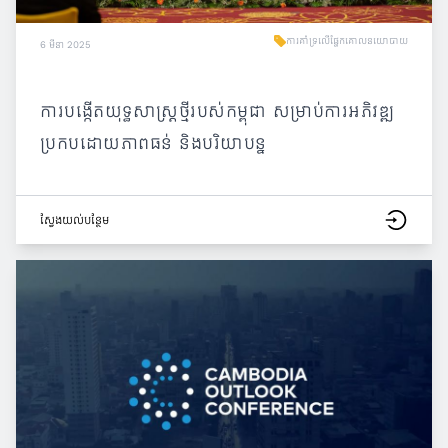
ការគាំទ្រលើផ្នែកគោលនយោបាយ
6 មីនា 2025
ការបង្កើតយុទ្ធសាស្ត្រថ្មីរបស់កម្ពុជា សម្រាប់ការអភិវឌ្ឍ
ប្រកបដោយភាពធន់ និងបរិយាបន្ន
ស្វែង​យល់​បន្ថែម