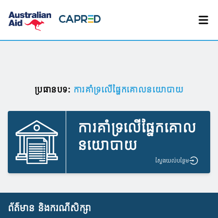
ប្រធានបទ:
​ការគាំទ្រលើផ្នែកគោលនយោបាយ
​ការគាំទ្រលើផ្នែកគោល
នយោបាយ
ស្វែង​យល់​បន្ថែម
ព័ត៌មាន និងករណីសិក្សា