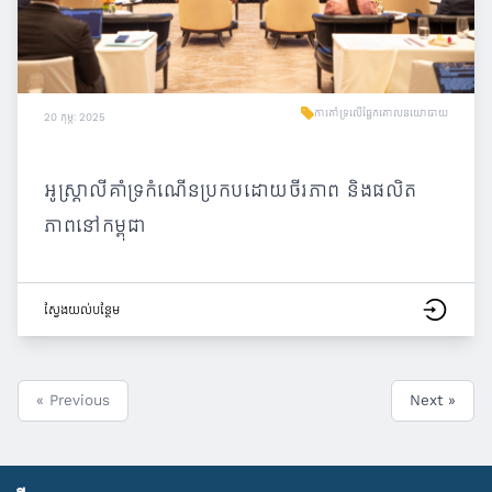
ការគាំទ្រលើផ្នែកគោលនយោបាយ
20 កុម្ភៈ 2025
អូស្ត្រាលីគាំទ្រកំណើនប្រកបដោយចីរភាព និងផលិត
ភាពនៅកម្ពុជា
ស្វែង​យល់​បន្ថែម
« Previous
Next »