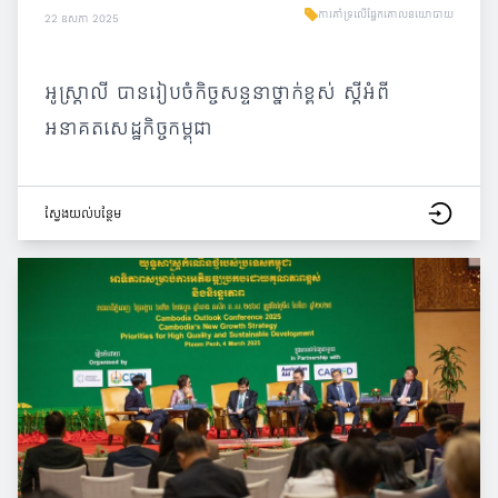
ការគាំទ្រលើផ្នែកគោលនយោបាយ
22 ឧសភា 2025
អូស្ត្រាលី បានរៀបចំកិច្ចសន្ទនាថ្នាក់ខ្ពស់ ស្ដីអំពី
អនាគតសេដ្ឋកិច្ចកម្ពុជា
ស្វែង​យល់​បន្ថែម