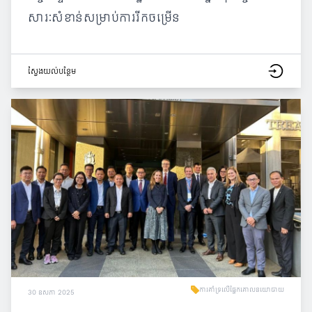
សារៈសំខាន់សម្រាប់ការរីកចម្រើន
ស្វែង​យល់​បន្ថែម
ការគាំទ្រលើផ្នែកគោលនយោបាយ
30 ឧសភា 2025