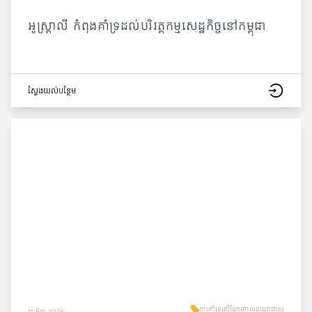
អូស្ត្រាលី កំពុងគាំទ្រដល់បរិវត្តកម្មសេដ្ឋកិច្ចនៅកម្ពុជា
ស្វែង​យល់​បន្ថែម
ការគាំទ្រលើផ្នែកគោលនយោបាយ
11 មីនា 2025