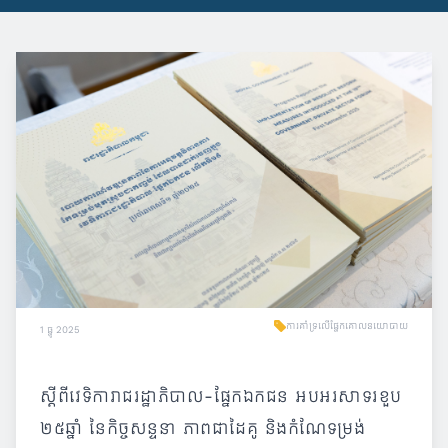
ការគាំទ្រលើផ្នែកគោលនយោបាយ
1 ធ្នូ 2025
ស្តីពីវេទិការាជរដ្ឋាភិបាល-ផ្នែកឯកជន អបអរសាទរខួប
២៥ឆ្នាំ នៃកិច្ចសន្ទនា ភាពជាដៃគូ និងកំណែទម្រង់