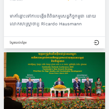
មាគា៍ឆ្ពោះទៅការបង្កើនពិពិធកម្មសេដ្ឋកិច្ចកម្ពុជា ដោយ
លោកសាស្រ្តាចារ្យ Ricardo Hausmann
ស្វែង​យល់​បន្ថែម