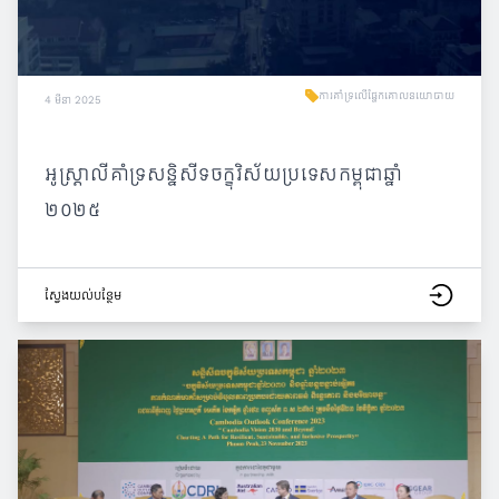
ការគាំទ្រលើផ្នែកគោលនយោបាយ
4 មីនា 2025
អូស្ត្រាលីគាំទ្រសន្និសីទចក្ខុវិស័យប្រទេសកម្ពុជាឆ្នាំ
២០២៥
ស្វែង​យល់​បន្ថែម