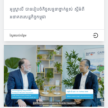
អូស្ត្រាលី បានរៀបចំកិច្ចសន្ទនាថ្នាក់ខ្ពស់ ស្ដីអំពី
អនាគតសេដ្ឋកិច្ចកម្ពុជា
ស្វែង​យល់​បន្ថែម