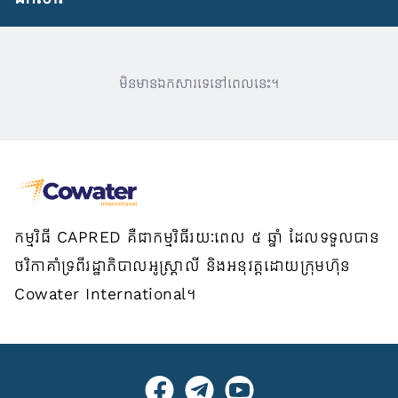
មិនមានឯកសារទេនៅពេលនេះ។
កម្មវិធី CAPRED គឺជាកម្មវិធីរយៈពេល ៥ ឆ្នាំ ដែលទទួលបាន
ថវិកាគាំទ្រពីរដ្ឋាភិបាលអូស្ត្រាលី និងអនុវត្តដោយក្រុមហ៊ុន
Cowater International។