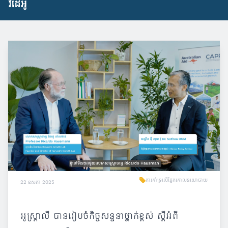
វីដេអូ
ការគាំទ្រលើផ្នែកគោលនយោបាយ
22 ឧសភា 2025
អូស្ត្រាលី បានរៀបចំកិច្ចសន្ទនាថ្នាក់ខ្ពស់ ស្ដីអំពី