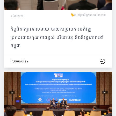
ការគាំទ្រលើផ្នែកគោលនយោបាយ
4 មីនា 2025
កិច្ចពិភាក្សាគោលនយោបាយសម្រាប់ការអភិវឌ្ឍ
ប្រកបដោយគុណភាពខ្ពស់ បរិយាបន្ន និងនិរន្តរភាពនៅ
កម្ពុជា
ស្វែង​យល់​បន្ថែម