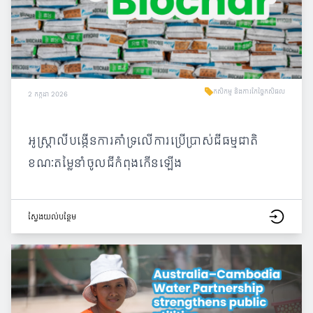
កសិកម្ម និងការកែច្នៃកសិផល
2 កក្កដា 2026
អូស្ត្រាលីបង្កើនការគាំទ្រលើការប្រើប្រាស់ជីធម្មជាតិ
ខណៈតម្លៃនាំចូលជីកំពុងកើនឡើង
ស្វែង​យល់​បន្ថែម