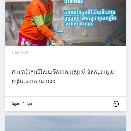
2 មិថុនា 2026
ភាពជាដៃគូលើវិស័យទឹករវាងអូស្ត្រាលី និងកម្ពុជាជួយ
ពង្រឹងសេវាសាធារណៈ
ស្វែង​យល់​បន្ថែម