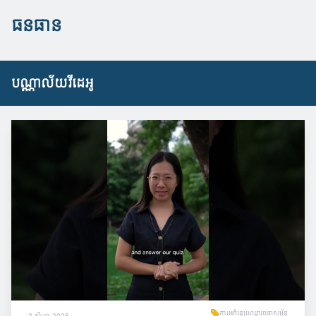
ធនធាន
បណ្ណាល័យវីដេអូ
ការអភិវឌ្ឍហេដ្ឋារចនាសម្ព័ន្ធ
3 សីហា 2026