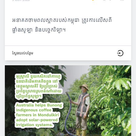
អនាគតថាមពលស្អាតរបស់កម្ពុជា ត្រូវការលើសពី
ផ្ទាំងសូឡា និងបច្ចេកវិទ្យា។
ស្វែង​យល់​បន្ថែម