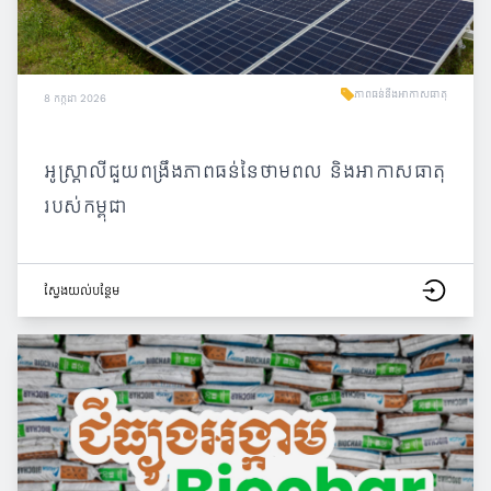
ភាពធន់នឹងអាកាសធាតុ
8 កក្កដា 2026
អូស្ត្រាលីជួយពង្រឹងភាពធន់នៃថាមពល និងអាកាសធាតុ
របស់កម្ពុជា
ស្វែង​យល់​បន្ថែម