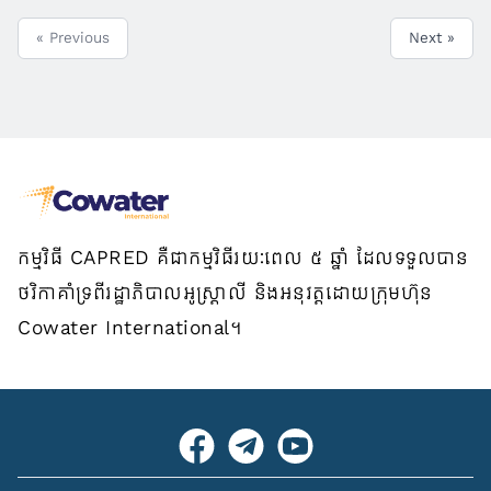
« Previous
Next »
កម្មវិធី CAPRED គឺជាកម្មវិធីរយៈពេល ៥ ឆ្នាំ ដែលទទួលបាន
ថវិកាគាំទ្រពីរដ្ឋាភិបាលអូស្ត្រាលី និងអនុវត្តដោយក្រុមហ៊ុន
Cowater International។