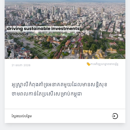
ការអភិវឌ្ឍហេដ្ឋារចនាសម្ព័ន្ធ
21 ឧសភា 2026
អូស្ត្រាលីកំពុងគាំទ្រអនាគតមួយដែលមានសន្តិសុខ
ថាមពលកាន់តែប្រសើរសម្រាប់កម្ពុជា
ស្វែង​យល់​បន្ថែម