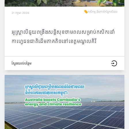
កសិកម្ម និងការកែច្នៃកសិផល
21 កក្កដា 2026
អូស្ត្រាលីជួយពង្រឹងសន្តិសុខថាមពលសម្រាប់កសិករដាំ
កាហ្វេជនជាតិដើមភាគតិចនៅខេត្តមណ្ឌលគិរី
ស្វែង​យល់​បន្ថែម