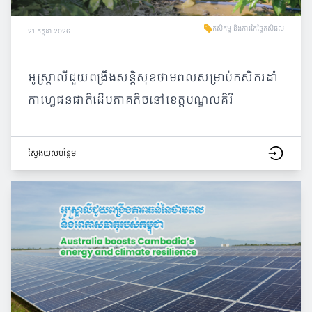
កសិកម្ម និងការកែច្នៃកសិផល
21 កក្កដា 2026
អូស្ត្រាលីជួយពង្រឹងសន្តិសុខថាមពលសម្រាប់កសិករដាំ
កាហ្វេជនជាតិដើមភាគតិចនៅខេត្តមណ្ឌលគិរី
ស្វែង​យល់​បន្ថែម