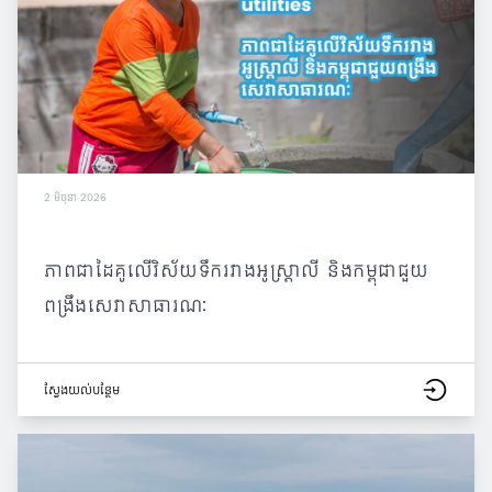
2 មិថុនា 2026
ភាពជាដៃគូលើវិស័យទឹករវាងអូស្ត្រាលី និងកម្ពុជាជួយ
ពង្រឹងសេវាសាធារណៈ
ស្វែង​យល់​បន្ថែម