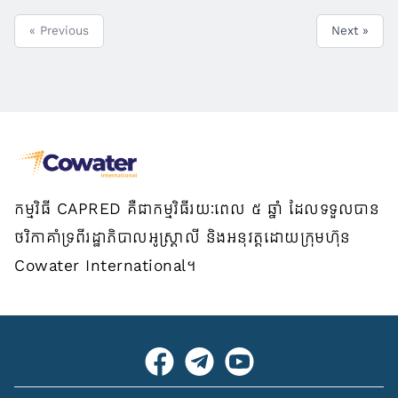
« Previous
Next »
កម្មវិធី CAPRED គឺជាកម្មវិធីរយៈពេល ៥ ឆ្នាំ ដែលទទួលបាន
ថវិកាគាំទ្រពីរដ្ឋាភិបាលអូស្ត្រាលី និងអនុវត្តដោយក្រុមហ៊ុន
Cowater International។