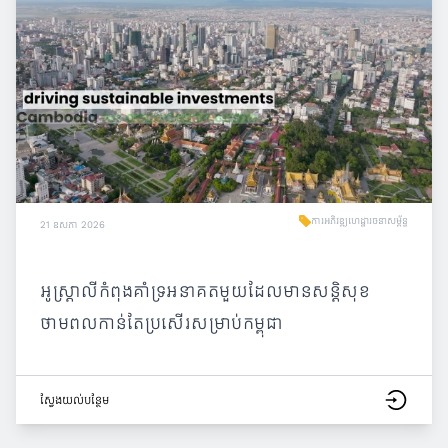
ការអភិវឌ្ឍហេដ្ឋារចនាសម្ព័ន្ធ
21 ឧសភា 2026
អូស្ត្រាលីកំពុងគាំទ្រអនាគតមួយដែលមានសន្តិសុខ
ថាមពលកាន់តែប្រសើរសម្រាប់កម្ពុជា
ស្វែង​យល់​បន្ថែម