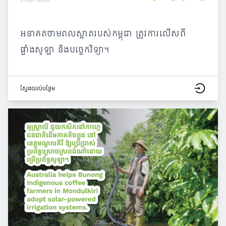
អនាគតថាមពលស្អាតរបស់កម្ពុជា ត្រូវការលើសពី
ផ្ទាំងសូឡា និងបច្ចេកវិទ្យា។
ស្វែង​យល់​បន្ថែម