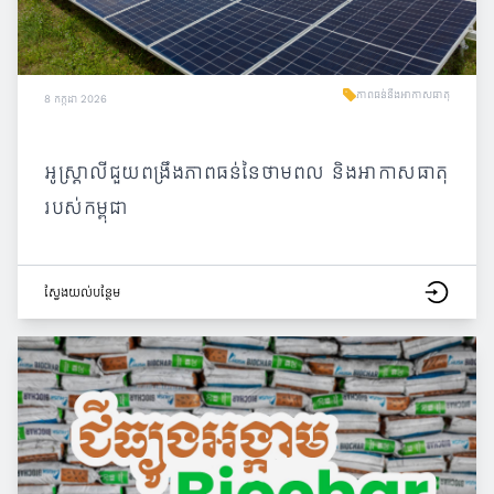
ភាពធន់នឹងអាកាសធាតុ
8 កក្កដា 2026
អូស្ត្រាលីជួយពង្រឹងភាពធន់នៃថាមពល និងអាកាសធាតុ
របស់កម្ពុជា
ស្វែង​យល់​បន្ថែម