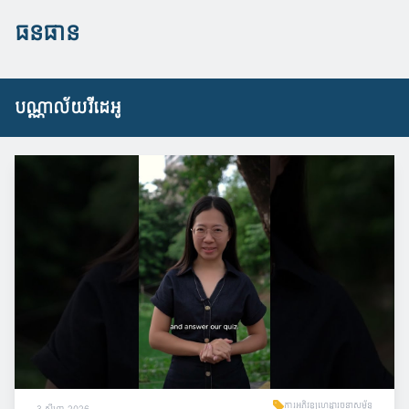
ធនធាន
បណ្ណាល័យវីដេអូ
ការអភិវឌ្ឍហេដ្ឋារចនាសម្ព័ន្ធ
3 សីហា 2026