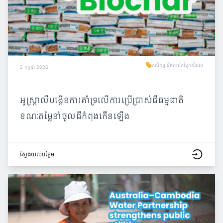
កសិកម្ម និងការកែច្នៃកសិផល
2 កក្កដា 2026
អូស្ត្រាលីបង្កើនការគាំទ្រលើការប្រើប្រាស់ជីធម្មជាតិ
ខណៈតម្លៃនាំចូលជីកំពុងកើនឡើង
ស្វែង​យល់​បន្ថែម