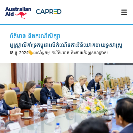
ព័ត៌មាន និងករណីសិក្សា
អូស្ត្រាលីគាំទ្រកម្ពុជាលើកំណើនការវិនិយោគជាយុទ្ធសាស្ត្រ
18 ធ្នូ 2024
ពាណិជ្ជកម្ម ការវិនិយោគ និងការអភិវឌ្ឍសហគ្រាស