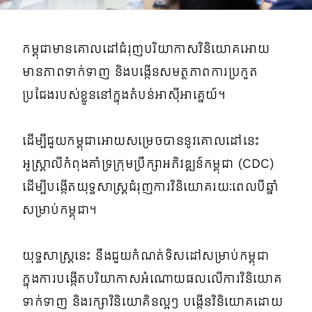
កម្ពុជាមានគោលដៅជំរុញបរិយាកាសវិនិយោគអោយ
មានភាពទាក់ទាញ និងបង្កើនសមត្ថភាពការប្រកួត
ប្រជែងរបស់ខ្លួននៅក្នុងតំបន់អាស៊ីអាគ្នេយ៍។
ដើម្បីជួយកម្ពុជាអោយសម្រេចបាននូវគោលដៅនេះ
អូស្ត្រាលីកំពុងគាំទ្រក្រុមប្រឹក្សាអភិវឌ្ឍន៍កម្ពុជា (CDC)
ដើម្បីបង្កើតយុទ្ធសាស្ត្រជំរុញការវិនិយោគរយៈពេលបីឆ្នាំ
សម្រាប់កម្ពុជា។
យុទ្ធសាស្ត្រនេះ នឹងជួយកំណត់ទិសដៅសម្រាប់កម្ពុជា
ក្នុងការបង្កើតបរិយាកាសអំណោយផលលើការវិនិយោគ
ទាក់ទាញ និងរក្សាវិនិយោគិនល្អៗ បង្កើនវិនិយោគដោយ