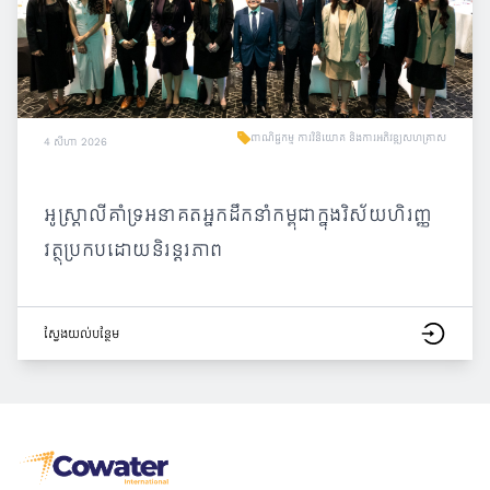
ពាណិជ្ជកម្ម ការវិនិយោគ និងការអភិវឌ្ឍសហគ្រាស
4 សីហា 2026
អូស្ត្រាលីគាំទ្រអនាគតអ្នកដឹកនាំកម្ពុជាក្នុងវិស័យហិរញ្ញ
វត្ថុប្រកបដោយនិរន្តរភាព
ស្វែង​យល់​បន្ថែម