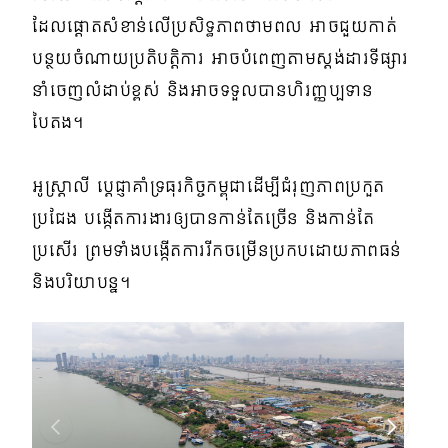
ដែលផ្តោតសំខាន់លើប្រសិទ្ធភាពថាមពល អាចជួយកាត់
បន្ថយចំណាយប្រតិបត្តិការ អាចបំពេញតាមស្តង់ដារទីផ្សារ
នាំចេញលំដាប់ខ្ពស់ និងអាចទទួលបានហិរញ្ញប្បទាន
បៃតង។
អូស្ត្រាលី ប្តេជ្ញាគាំទ្រធុរកិច្ចកម្ពុជាដើម្បីជំរុញភាពប្រកួត
ប្រជែង បង្កើតការងារឲ្យបានកាន់តែច្រើន និងកាន់តែ
ប្រសើរ ព្រមទាំងបង្កើតការរីកចម្រើនប្រកបដោយភាពធន់
និងបរិយាបន្ន។