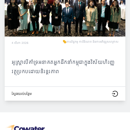
ពាណិជ្ជកម្ម ការវិនិយោគ និងការអភិវឌ្ឍសហគ្រាស
4 សីហា 2026
អូស្ត្រាលីគាំទ្រអនាគតអ្នកដឹកនាំកម្ពុជាក្នុងវិស័យហិរញ្ញ
វត្ថុប្រកបដោយនិរន្តរភាព
ស្វែង​យល់​បន្ថែម