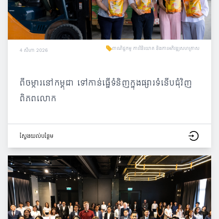
ពាណិជ្ជកម្ម ការវិនិយោគ និងការអភិវឌ្ឍសហគ្រាស
4 សីហា 2026
ពីចម្ការនៅកម្ពុជា ទៅកាន់ធ្នើទំនិញក្នុងផ្សារទំនើបជុំវិញ
ពិភពលោក
ស្វែង​យល់​បន្ថែម