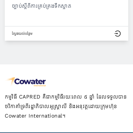
ច្បាប់ស្តីពីការគ្រប់គ្រងទឹកស្អាត
ស្វែង​យល់​បន្ថែម
កម្មវិធី CAPRED គឺជាកម្មវិធីរយៈពេល ៥ ឆ្នាំ ដែលទទួលបាន
ថវិកាគាំទ្រពីរដ្ឋាភិបាលអូស្ត្រាលី និងអនុវត្តដោយក្រុមហ៊ុន
Cowater International។