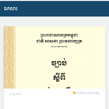
ឯកសារ
ការអភិវឌ្ឍហេដ្ឋារចនាសម្ព័ន្ធ
24 ធ្នូ 2024