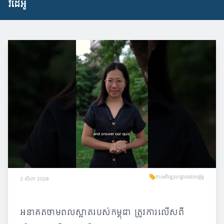
វីដេអូ
ការអភិវឌ្ឍហេដ្ឋារចនាសម្ព័ន្ធ
3 សីហា 2026
អនាគតថាមពលស្អាតរបស់កម្ពុជា ត្រូវការលើសពី