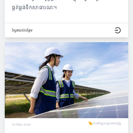
ផ្គត់ផ្គង់ទឹកសាធារណៈ។
ស្វែង​យល់​បន្ថែម
ការអភិវឌ្ឍហេដ្ឋារចនាសម្ព័ន្ធ
30 មិថុនា 2026