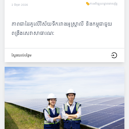
ការអភិវឌ្ឍហេដ្ឋារចនាសម្ព័ន្ធ
2 មិថុនា 2026
ភាពជាដៃគូលើវិស័យទឹករវាងអូស្ត្រាលី និងកម្ពុជាជួយ
ពង្រឹងសេវាសាធារណៈ
ស្វែង​យល់​បន្ថែម