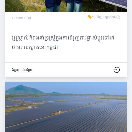
ការអភិវឌ្ឍហេដ្ឋារចនាសម្ព័ន្ធ
21 ឧសភា 2026
អូស្ត្រាលីកំពុងគាំទ្រស្ត្រីក្នុងការជំរុញការផ្លាស់ប្តូរទៅរក
ថាមពលស្អាតនៅកម្ពុជា
ស្វែង​យល់​បន្ថែម