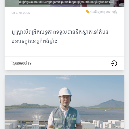
ការអភិវឌ្ឍហេដ្ឋារចនាសម្ព័ន្ធ
28 មេសា 2026
អូស្ត្រាលីពង្រីកលទ្ធភាពទទួលបានទឹកស្អាតនៅតំបន់
ជនបទក្នុងខេត្តកំពង់ឆ្នាំង
ស្វែង​យល់​បន្ថែម