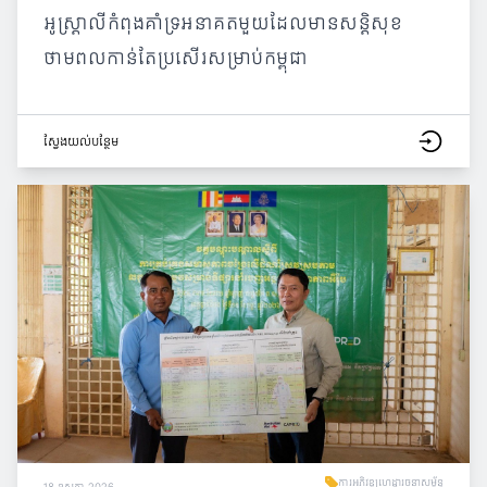
អូស្ត្រាលីកំពុងគាំទ្រអនាគតមួយដែលមានសន្តិសុខ
ថាមពលកាន់តែប្រសើរសម្រាប់កម្ពុជា
ស្វែង​យល់​បន្ថែម
ការអភិវឌ្ឍហេដ្ឋារចនាសម្ព័ន្ធ
18 ឧសភា 2026