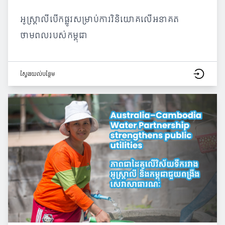
អូស្ត្រាលីបើកផ្លូវសម្រាប់ការវិនិយោគលើអនាគត
ថាមពលរបស់កម្ពុជា
ស្វែង​យល់​បន្ថែម