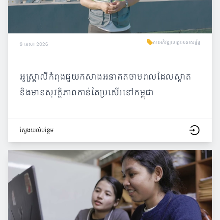
ការអភិវឌ្ឍហេដ្ឋារចនាសម្ព័ន្ធ
9 មេសា 2026
អូស្ត្រាលីកំពុងជួយកសាងអនាគតថាមពលដែលស្អាត
និងមានសុវត្ថិភាពកាន់តែប្រសើរនៅកម្ពុជា
ស្វែង​យល់​បន្ថែម