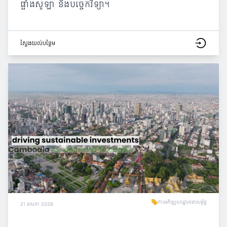
ផ្ទាំងសូឡា និងបច្ចេកវិទ្យា។
ស្វែង​យល់​បន្ថែម
ការអភិវឌ្ឍហេដ្ឋារចនាសម្ព័ន្ធ
21 ឧសភា 2026