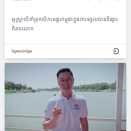
អូស្ត្រាលីគាំទ្រកសិករអង្ករកម្ពុជាក្នុងការទទួលបានទីផ្សារ
ពិភពលោក
ស្វែង​យល់​បន្ថែម