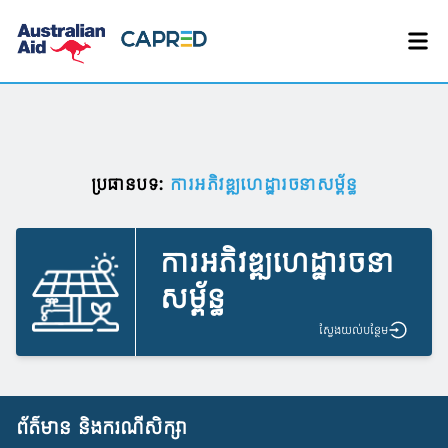
ប្រធានបទ:
ការអភិវឌ្ឍហេដ្ឋារចនាសម្ព័ន្ធ
ការអភិវឌ្ឍហេដ្ឋារចនា
សម្ព័ន្ធ
ស្វែង​យល់​បន្ថែម
ព័ត៌មាន និងករណីសិក្សា