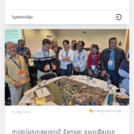
ស្វែង​យល់​បន្ថែម
ការអភិវឌ្ឍហេដ្ឋារចនាសម្ព័ន្ធ
15 កក្កដា 2026
ភាពជាដៃគូរវាងអូស្ត្រាលី និងកម្ពុជា ជួយពង្រឹងសេវា