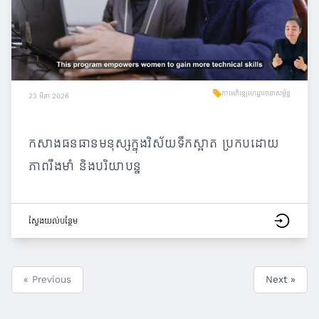
ការអភិវឌ្ឍហេដ្ឋារចនាសម្ព័ន្ធ
23 មីនា 2026
កសាងធនធានមនុស្សក្នុងវិស័យទឹកស្អាត ប្រកបដោយ
ភាពរឹងមាំ និងបរិយាបន្ន
ស្វែង​យល់​បន្ថែម
« Previous
Next »