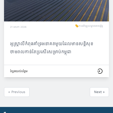
ការអភិវឌ្ឍហេដ្ឋារចនាសម្ព័ន្ធ
21 ឧសភា 2026
អូស្ត្រាលីកំពុងគាំទ្រអនាគតមួយដែលមានសន្តិសុខ
ថាមពលកាន់តែប្រសើរសម្រាប់កម្ពុជា
ស្វែង​យល់​បន្ថែម
« Previous
Next »