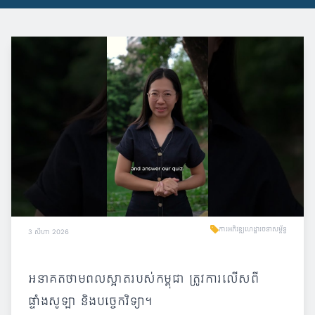
ការអភិវឌ្ឍហេដ្ឋារចនាសម្ព័ន្ធ
3 សីហា 2026
អនាគតថាមពលស្អាតរបស់កម្ពុជា ត្រូវការលើសពី
ផ្ទាំងសូឡា និងបច្ចេកវិទ្យា។