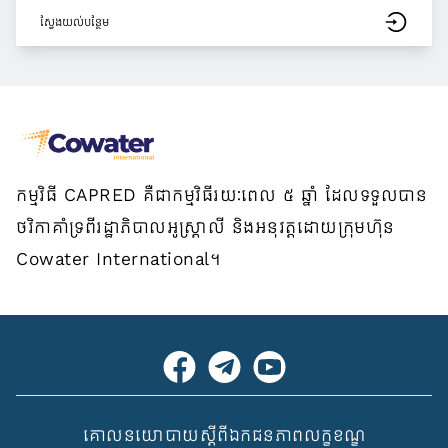
ស្វែង​យល់​បន្ថែម
កម្មវិធី CAPRED គឺជាកម្មវិធីរយៈពេល ៥ ឆ្នាំ ដែលទទួលបាន
ថវិកាគាំទ្រពីរដ្ឋាភិបាលអូស្ត្រាលី និងអនុវត្តដោយក្រុមហ៊ុន
Cowater International។
គោលនយោបាយស្ដីពីឯកជនភាព
លក្ខខណ្ឌ