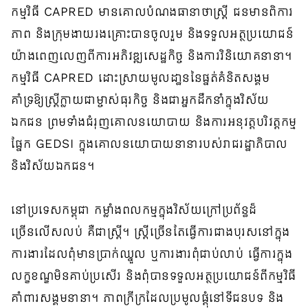
កម្មវិធី CAPRED មានគោលបំណងធានាថាស្ត្រី ជនមានពិការ
ភាព និងក្រុមងាយរងគ្រោះបានចូលរួម និងទទួលអត្ថប្រយោជន៍
យ៉ាងពេញលេញពីការអភិវឌ្ឍសេដ្ឋកិច្ច និងការវិនិយោគនានា។
កម្មវិធី CAPRED ដោះស្រាយមូលដា្ឋននៃផ្នត់គំនិតសង្គម
គាំទ្រឱ្យស្ត្រីក្លាយជាម្ចាស់ធុរកិច្ច និងជាអ្នកដឹកនាំក្នុងវិស័យ
ឯកជន ព្រមទាំងជំរុញគោលនយោបាយ និងការអនុវត្តបរិវត្តកម្ម
ផ្នែក GEDSI ក្នុងគោលនយោបាយនានារបស់រាជរដ្ឋាភិបាល
និងវិស័យឯកជន។
នៅប្រទេសកម្ពុជា កម្លាំងពលកម្មក្នុងវិស័យក្រៅប្រព័ន្ធដ៏
ច្រើនលើសលប់ គឺជាស្ត្រី។ ស្ត្រីច្រើនតែធ្វើការជាងបុរសនៅក្នុង
ការងារដែលពុំមានប្រាក់ឈ្នួល ឬការងារពុំជាប់លាប់ ធ្វើការក្នុង
លក្ខខណ្ឌមិនគាប់ប្រសើរ និងពុំបានទទួលអត្ថប្រយោជន៍ពីកម្មវិធី
គាំពារសង្គមនានា។ ភាពក្រីក្រដែលប្រមូលផ្ដុំនៅទីជនបទ និង