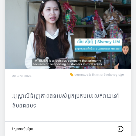
សមភាពយេនឌ័រ ពិការភាព និងបរិយាបន្នសង្គម
20 មេសា 2026
អូស្ត្រាលីជំរុញភាពធន់របស់អ្នកប្រកបរបរលក់រាយនៅ
តំបន់ជនបទ
ស្វែង​យល់​បន្ថែម