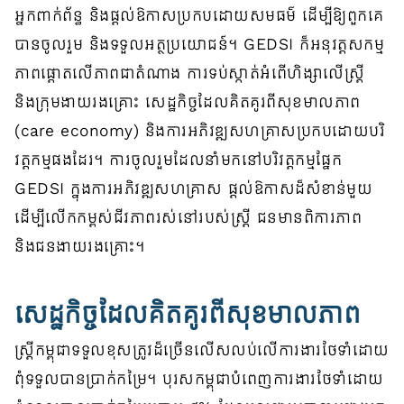
អ្នកពាក់ព័ន្ធ និងផ្តល់ឱកាសប្រកបដោយសមធម៌ ដើម្បីឱ្យពួកគេ
បានចូលរួម និងទទួលអត្ថប្រយោជន៍។ GEDSI ក៏អនុវត្តសកម្ម
ភាពផ្ដោតលើភាពជាតំណាង ការទប់ស្កាត់អំពើហិង្សាលើស្ត្រី
និងក្រុមងាយរងគ្រោះ សេដ្ឋកិច្ចដែលគិតគូរពីសុខមាលភាព
(care economy) និងការអភិវឌ្ឍសហគ្រាសប្រកបដោយបរិ
វត្តកម្មផងដែរ។ ការចូលរួមដែលនាំមកនៅបរិវត្តកម្មផ្នែក
GEDSI ក្នុងការអភិវឌ្ឍសហគ្រាស ផ្ដល់ឱកាសដ៏សំខាន់មួយ
ដើម្បីលើកកម្ពស់ជីវភាពរស់នៅរបស់ស្ត្រី ជនមានពិការភាព
និងជនងាយរងគ្រោះ។
សេដ្ឋកិច្ចដែលគិតគូរពីសុខមាលភាព
ស្ត្រីកម្ពុជាទទួលខុសត្រូវដ៏ច្រើនលើសលប់លើការងារថែទាំដោយ
ពុំទទួលបានប្រាក់កម្រៃ។ បុរសកម្ពុជាបំពេញការងារថែទាំដោយ