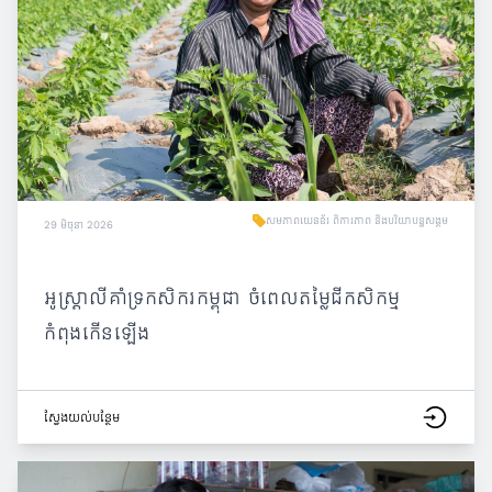
សមភាពយេនឌ័រ ពិការភាព និងបរិយាបន្នសង្គម
29 មិថុនា 2026
អូស្ត្រាលីគាំទ្រកសិករកម្ពុជា ចំពេលតម្លៃជីកសិកម្ម
កំពុងកើនឡើង
ស្វែង​យល់​បន្ថែម