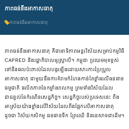
ភាពធន់នឹងអាកាសធាតុ
ភាពធន់នឹងអាកាសធាតុ
ភាពធន់នឹងអាកាសធាតុ គឺជាអាទិភាពអន្តរវិស័យសម្រាប់កម្មវិធី
CAPRED និងរដ្ឋាភិបាលអូស្ត្រាលី។ កម្ពុជា ប្រឈមមុខខ្ពស់
ទៅនឹងផលប៉ះពាល់ដែលបង្កឡើងដោយសារការប្រែប្រួល
អាកាសធាតុ ជាមួយនឹងការគំរាមកំហែងកាន់តែខ្លាំងលើធនធាន
ធម្មជាតិ ផលិតភាពនៃកម្លាំងពលកម្ម ព្រមទាំងវិស័យដែល
ជាជន្ទល់នៃកំណើនសេដ្ឋកិច្ច។ សេដ្ឋកិច្ចរបស់ប្រទេសនេះ ពឹង
អាស្រ័យយ៉ាងខ្លាំងលើវិស័យដែលពឹងផ្អែកលើអាកាសធាតុ
ដូចជា វិស័យកសិកម្ម ធនធានទឹក ព្រៃឈើ និងនេសាទជាដើម។