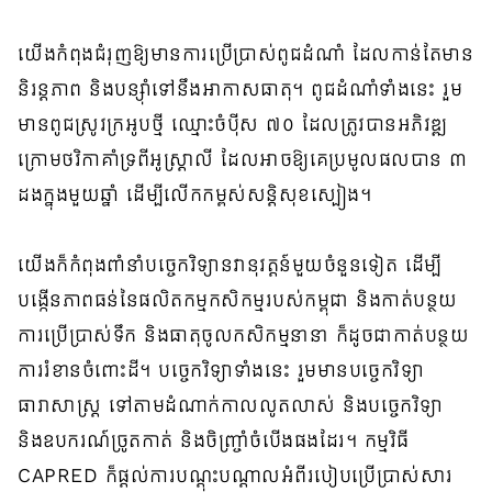
យើងកំពុងជំរុញឱ្យមានការប្រើប្រាស់ពូជដំណាំ ដែលកាន់តែមាន
និរន្តភាព និងបន្ស៊ាំទៅនឹងអាកាសធាតុ។ ពូជដំណាំទាំងនេះ រួម
មានពូជស្រូវក្រអូបថ្មី ឈ្មោះចំប៉ីស ៧០ ដែលត្រូវបានអភិវឌ្ឍ
ក្រោមថវិកាគាំទ្រពីអូស្ត្រាលី ដែលអាចឱ្យគេប្រមូលផលបាន ៣
ដងក្នុងមួយឆ្នាំ ដើម្បីលើកកម្ពស់សន្តិសុខស្បៀង។
យើងក៏កំពុងពាំនាំបច្ចេកវិទ្យានវានុវត្តន៍មួយចំនួនទៀត ដើម្បី
បង្កើនភាពធន់នៃផលិតកម្មកសិកម្មរបស់កម្ពុជា និងកាត់បន្ថយ
ការប្រើប្រាស់ទឹក និងធាតុចូលកសិកម្មនានា ក៏ដូចជាកាត់បន្ថយ
ការរំខានចំពោះដី។ បច្ចេកវិទ្យាទាំងនេះ រួមមានបច្ចេកវិទ្យា
ធារាសាស្ត្រ ទៅតាមដំណាក់កាលលូតលាស់ និងបច្ចេកវិទ្យា
និងឧបករណ៍ច្រូតកាត់​ និងចិញ្ច្រាំចំបើងផងដែរ។ កម្មវិធី
CAPRED ក៏ផ្តល់ការបណ្តុះបណ្តាលអំពីរបៀបប្រើប្រាស់សារ