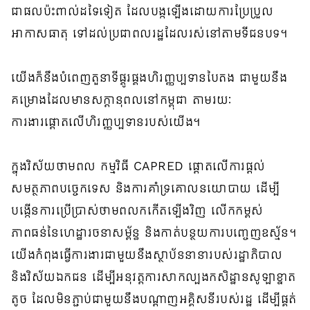
ជាផលប៉ះពាល់ដទៃទៀត ដែលបង្កឡើងដោយការប្រែប្រួល
អាកាសធាតុ​ ទៅដល់ប្រជាពលរដ្ឋដែលរស់នៅតាមទីជនបទ។
យើងក៏នឹងបំពេញតួនាទីផ្គូរផ្គងហិរញ្ញប្បទានបៃតង ជាមួយនឹង
គម្រោងដែលមានសក្ដានុពលនៅកម្ពុជា តាមរយៈ
ការងារផ្តោតលើហិរញ្ញប្បទានរបស់យើង។
ក្នុងវិស័យថាមពល កម្មវិធី CAPRED ផ្តោតលើការផ្តល់
សមត្ថភាពបច្ចេកទេស និងការគាំទ្រគោលនយោបាយ ដើម្បី
បង្កើនការប្រើប្រាស់ថាមពលកកើតឡើងវិញ លើកកម្ពស់
ភាពធន់នៃហេដ្ឋារចនាសម្ព័ន្ធ និងកាត់បន្ថយការបញ្ចេញឧស្ម័ន។
យើងកំពុងធ្វើការងារជាមួយនឹងស្ថាប័ននានារបស់រដ្ឋាភិបាល
និងវិស័យឯកជន ដើម្បីអនុវត្តការសាកល្បងកសិដ្ឋានសូឡាខ្នាត
តូច ដែលមិនភ្ជាប់ជាមួយនឹងបណ្ដាញអគ្គិសនីរបស់រដ្ឋ ដើម្បីផ្គត់