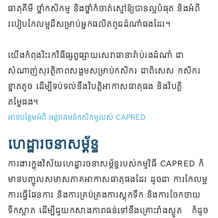
ធាតុគីមី ថ្នាំកសិកម្ម និងថ្នាំកំចាត់ស្មៅឱ្យបានល្អបំផុត និងអំពី
របៀបកែលម្អដីសម្រាប់អ្នកផលិតពូជដំណាំផងដែរ។
យើងកំពុងរិះរកវិធីផ្សព្វផ្សាយសេវាធានារ៉ាប់រងដំណាំ ជា
សំណាញ់សុវត្ថិភាពសង្គមសម្រាប់កសិករ ជាពិសេស កសិករ
ខ្នាតតូច ដើម្បីទប់ទល់នឹងវិបត្តិអាកាសធាតុផង និងវិបត្តិ
តម្លៃផង។
អានបន្ថែមអំពី អន្តរាគមន៍កសិកម្មរបស់ CAPRED
ហេដ្ឋារចនាសម្ព័ន្ធ
ការងារក្នុងវិស័យហេដ្ឋារចនាសម្ព័ន្ធរបស់កម្មវិធី CAPRED ក៏
មានបញ្ចូលសមាសភាគអាកាសធាតុផងដែរ ដូចជា ការកែលម្អ
ការធ្វើផែនការ និងការគ្រប់គ្រងការស្តុកទឹក និងការចែកចាយ
ទឹកស្អាត ដើម្បីជួយកសាងភាពធន់ទៅនឹងគ្រោះរាំងស្ងួត ​ ​ ក៏ដូច