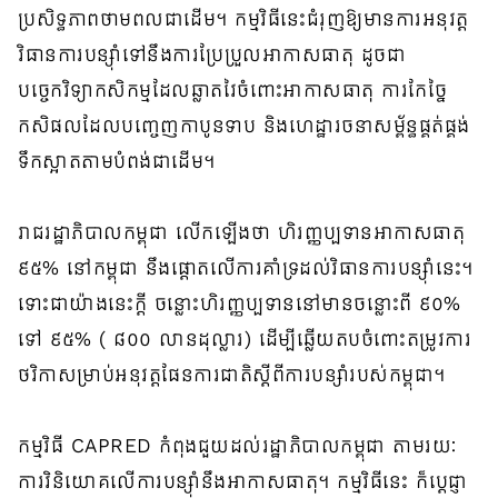
ប្រសិទ្ធភាពថាមពលជាដើម។ កម្មវិធីនេះជំរុញឱ្យមានការអនុវត្ត
វិធានការបន្ស៊ាំទៅនឹងការប្រែប្រួលអាកាសធាតុ ដូចជា
បច្ចេកវិទ្យាកសិកម្មដែលឆ្លាតវៃចំពោះអាកាសធាតុ ការកែច្នៃ
កសិផលដែលបញ្ចេញកាបូនទាប និងហេដ្ឋារចនាសម្ព័ន្ធផ្គត់ផ្គង់
ទឹកស្អាតតាមបំពង់ជាដើម។
រាជរដ្ឋាភិបាលកម្ពុជា លើកឡើងថា ហិរញ្ញប្បទានអាកាសធាតុ
៩៥% នៅកម្ពុជា នឹងផ្ដោតលើការគាំទ្រដល់វិធានការបន្ស៊ាំនេះ។
ទោះជាយ៉ាងនេះក្ដី ចន្លោះហិរញ្ញប្បទាននៅមានចន្លោះពី ៩០%
ទៅ ៩៥% ( ៨០០ លានដុល្លារ) ដើម្បីឆ្លើយតបចំពោះតម្រូវការ
ថវិកាសម្រាប់អនុវត្តផែនការជាតិស្តីពីការបន្សាំរបស់កម្ពុជា។
កម្មវិធី CAPRED កំពុងជួយដល់រដ្ឋាភិបាលកម្ពុជា តាមរយៈ
ការវិនិយោគលើការបន្ស៊ាំនឹងអាកាសធាតុ។ កម្មវិធីនេះ ក៏ប្ដេជ្ញា