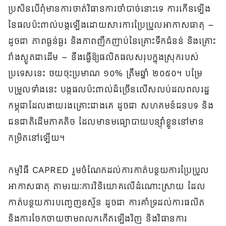
ប្រសិនបើពុំមានការចាត់វិធានការចាំបាច់នោះទេ ការកើនឡើង
នៃផលប៉ះពាល់បង្កឡើងដោយសារការប្រែប្រួលអាកាសធាតុ –
ដូចជា ភាពធ្ងន់ធ្ងរ និងភាពញឹកញាប់នៃគ្រោះទឹកជំនន់ និងគ្រោះ
រាំងស្ងួតជាដើម – នឹងធ្វើឱ្យផលិតផលសរុបក្នុងស្រុករបស់
ប្រទេសនេះ ថយចុះប្រមាណ ១០% ត្រឹមឆ្នាំ ២០៥០។ បម្រែ
បម្រួលទាំងនេះ បង្កផលប៉ះពាល់ដ៏ច្រើនលើសលប់ដលពលរដ្ឋ
កម្ពុជាដែលងាយរងគ្រោះជាងគេ ដូចជា សហគមន៍ជនបទ និង
ជនជាតិដើមភាគតិច ដែលមានមធ្យោបាយបន្ស៊ាំខ្លួននៅមាន
កម្រិតនៅឡើយ។
កម្មវិធី CAPRED រួមចំណែកដល់ការកាត់បន្ថយការប្រែប្រួល
អាកាសធាតុ តាមរយៈការវិនិយោគលើដំណោះស្រាយ ដែល
កាត់បន្ថយការបញ្ចេញឧស្ម័ន ដូចជា ការគាំទ្រដល់ការផលិត
និងការចែកចាយថាមពលកកើតឡើងវិញ និងវិធានការ