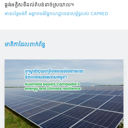
ផ្គង់អគ្គិសនីដល់តំបន់ដាច់ស្រយាល។
អានបន្ថែមអំពី អន្តរាគមន៍ផ្នែកហេដ្ឋារចនាសម្ព័ន្ធរបស់ CAPRED
មាតិកាដែលពាក់ព័ន្ធ