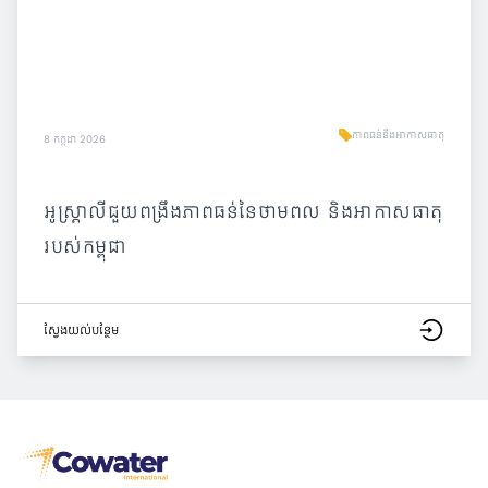
ភាពធន់នឹងអាកាសធាតុ
8 កក្កដា 2026
អូស្ត្រាលីជួយពង្រឹងភាពធន់នៃថាមពល និងអាកាសធាតុ
របស់កម្ពុជា
ស្វែង​យល់​បន្ថែម