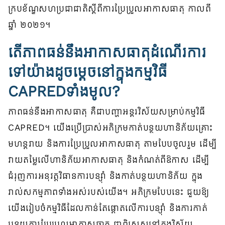
ក្របខ័ណ្ឌសហប្រជាជាតិស្ដីពីការប្រែប្រួលអាកាសធាតុ កាលពី
ឆ្នាំ ២០២១។
តើភាពធន់នឹងអាកាសធាតុដំណើរការ
ទៅយ៉ាងដូចម្ដេចនៅក្នុងកម្មវិធី​
CAPREDទាំងមូល?
ភាពធន់នឹងអាកាសធាតុ គឺជាបញ្ហាអន្តរវិស័យសម្រាប់កម្មវិធី
CAPRED។ យើងប្រើប្រាស់អភិក្រមកាត់បន្ថយហានិភ័យគ្រោះ
មហន្តរាយ និងការប្រែប្រួលអាកាសធាតុ តាមបែបចូលរួម ដើម្បី
វាយតម្លៃលើហានិភ័យអាកាសធាតុ និងកំណត់ពីឱកាស ដើម្បី
ជំរុញការអនុវត្តវិធានការបន្ស៊ាំ និងកាត់បន្ថយហានិភ័យ ក្នុង
រាល់សកម្មភាពទាំងអស់របស់យើង។ អភិក្រមបែបនេះ ជួយឱ្យ
យើងរៀបចំកម្មវិធីដែលកាន់តែផ្ដោតលើការបន្ស៊ាំ និងការកាត់
បន្ថយការប្រែប្រួលអាកាសធាតុ ជាពិសេសនៅក្នុងវិស័យ