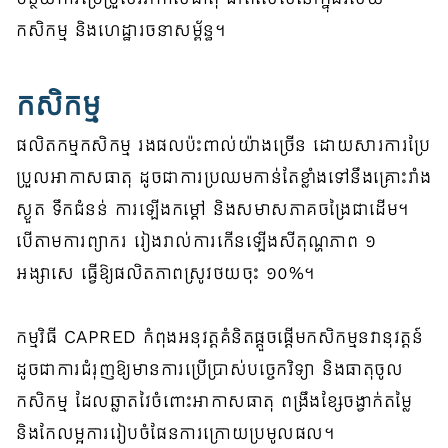
កសិកម្ម និងហេដ្ឋារចនាសម្ព័ន្ធ។
កសិកម្ម
ផលិតកម្មកសិកម្ម រងផលប៉ះពាល់យ៉ាងច្រើន ដោយសារការប្រែ
ប្រួលអាកាសធាតុ ដូចជាការប្រឈមកាន់តែខ្លាំងទៅនឹងគ្រោះរាំង
ស្ងួត ទឹកជំនន់ ការឡើងកម្ដៅ និងសមាសភាគចង្រៃជាដើម។
បើតាមការព្យាករ រៀងរាល់ការកើនឡើងសីតុណ្ហភាព ១
អង្សាសេ ធ្វើឱ្យផលិតភាពស្រូវថយចុះ ១០%។
កម្មវិធី CAPRED កំពុងអនុវត្តគំនិតផ្ដួចផ្ដើមកសិកម្មនវានុវត្តន៍
ដូចជាការជំរុញឱ្យមានការប្រើប្រាស់បច្ចេកវិទ្យា និងធាតុចូល
កសិកម្ម ដែលឆ្លាតវៃចំពោះអាកាសធាតុ ពង្រឹងខ្សែចង្វាក់តម្លៃ
និងកែលម្អការរៀបចំផែនការក្រោយប្រមូលផល។