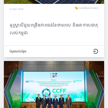
ភាពធន់នឹងអាកាសធាតុ
8 កក្កដា 2026
អូស្ត្រាលីជួយពង្រឹងភាពធន់នៃថាមពល និងអាកាសធាតុ
របស់កម្ពុជា
ស្វែង​យល់​បន្ថែម