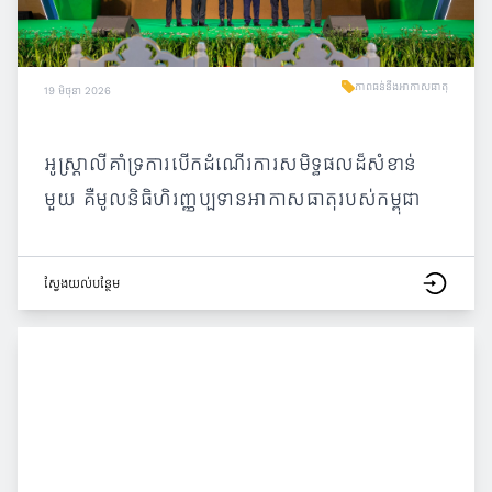
ភាពធន់នឹងអាកាសធាតុ
19 មិថុនា 2026
អូស្ត្រាលីគាំទ្រការបើកដំណើរការសមិទ្ធផលដ៏សំខាន់
មួយ គឺមូលនិធិហិរញ្ញប្បទានអាកាសធាតុរបស់កម្ពុជា
ស្វែង​យល់​បន្ថែម