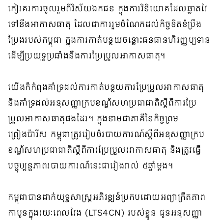
កៀរគរការចូលរួមពីវិស័យឯកជន ក្នុងការវិនិយោគដែលឆ្លាតវៃ
ទៅនឹងអាកាសធាតុ ដែលជាការរួមចំណែកដល់កិច្ចខិតខំប្រឹង
ប្រែងរបស់កម្ពុជា ក្នុងការកាត់បន្ថយចន្លោះធនធានហិរញ្ញប្បទាន
ដើម្បីប្រយុទ្ធប្រឆាំងនឹងការប្រែប្រួលអាកាសធាតុ។
យើងក៏កំពុងគាំទ្រដល់ការកាត់បន្ថយការប្រែប្រួលអាកាសធាតុ
និងគាំទ្រដល់អនុសញ្ញាក្របខណ្ឌ័សហប្រជាជាតិស្តីពីការប្រែ
ប្រួលអាកាសធាតុផងដែរ។ ក្នុងនាមជាភាគីនៃកិច្ចព្រម
ព្រៀងប៉ារីស កម្ពុជាត្រូវរៀបចំរបាយការណ៍ស្ដីពីអនុសញ្ញាក្រប
ខណ្ឌ័សហប្រជាជាតិស្តីពីការប្រែប្រួលអាកាសធាតុ និងត្រូវធ្វើ
បច្ចុប្បន្នភាពរបាយការណ៍នេះជារៀងរាល់ ៥ឆ្នាំម្តង។
កម្ពុជាបានដាក់យុទ្ធសាស្ត្រអភិវឌ្ឍន៍ប្រកបដោយអព្យាក្រឹតភាព
កាបូនក្នុងរយៈពេលវែង (LTS4CN) របស់ខ្លួន ជូនអនុសញ្ញា