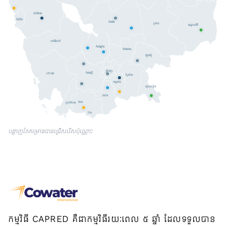
បាត់ដំបង
ប៉ៃលិន
កំពង់ធំ
ក្រចេះ
មណ្ឌលគិរី
ពោធិ៍សាត់
កំពង់ឆ្នាំង
កំពង់ចាម
ត្បូងឃ្មុំ
ភ្នំពេញ
កំពង់ស្ពឺ
កោះកុង
ព្រៃវែង
កណ្តាល
ស្វាយរៀង
តាកែវ
កំពត
ព្រះសីហនុ
កែប
បង្ហាញតែគម្រោងបានជ្រើសរើសប៉ុណ្ណោះ
កម្មវិធី CAPRED គឺជាកម្មវិធីរយៈពេល ៥ ឆ្នាំ ដែលទទួលបាន