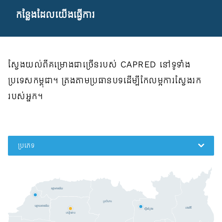
កន្លែងដែលយើងធ្វើការ
ស្វែងយល់ពីគម្រោងជាច្រើនរបស់ CAPRED នៅទូទាំង
ប្រទេសកម្ពុជា។ ត្រងតាមប្រធានបទដើម្បីកែលម្អការស្វែងរក
របស់អ្នក។
ប្រភេទ
ឧត្តរមានជ័យ
ព្រះវិហារ
បន្ទាយមានជ័យ
រតនគិរី
ស្ទឹងត្រែង
សៀមរាប