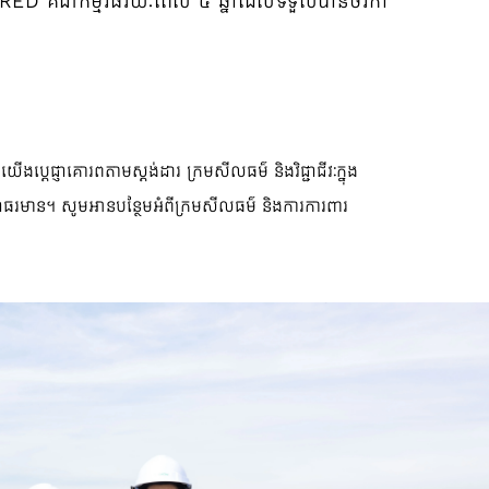
ED គឺជាកម្មវិធីរយៈពេល ៥ ឆ្នាំដែលទទួលបានថវិកា
េជ្ញាគោរពតាមស្តង់ដារ ក្រមសីលធម៌ និងវិជ្ជាជីវៈក្នុង
ជាធរមាន។ សូមអានបន្ថែមអំពីក្រមសីលធម៌ និងការការពារ