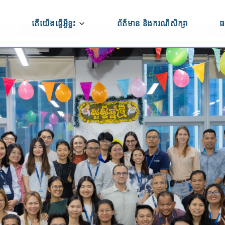
តើយើងធ្វើអ្វីខ្លះ
ព័ត៌មាន និងករណីសិក្សា
ធ
ធី CAPRED
កសិកម្ម និងការកែច្នៃកសិផល
ប
ម្មវិធី CAPRED
ប
ពាណិជ្ជកម្ម ការវិនិយោគ និងការអភិវឌ្ឍសហគ្រាស
ទ
ការអភិវឌ្ឍហេដ្ឋារចនាសម្ព័ន្ធ
ើងធ្វើការងារ
សមភាពយេនឌ័រ ពិការភាព និងបរិយាបន្នសង្គម
ន់យើងខ្ញុំ
ការគាំទ្រលើផ្នែកគោលនយោបាយ
ពីសកម្មភាពមិនត្រឹម
ភាពធន់នឹងអាកាសធាតុ