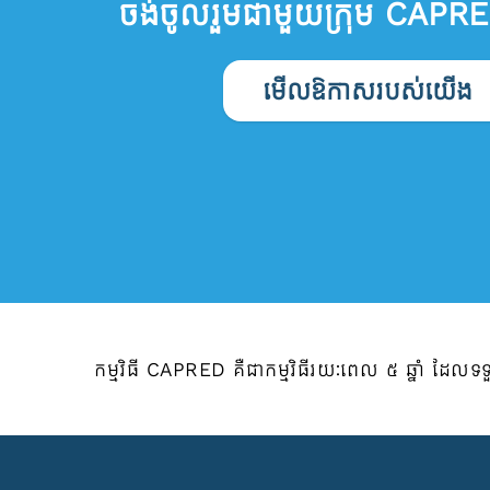
ចង់ចូលរួមជាមួយក្រុម CAPR
មើលឱកាសរបស់យើង
កម្មវិធី CAPRED គឺជាកម្មវិធីរយៈពេល ៥ ឆ្នាំ ដែលទ