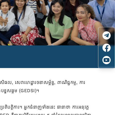
ល, សេវាហេដ្ឋារចនាសម្ព័ន្ធ, ពាណិជ្ជកម្ម, ការ
បន្នសង្គម (GEDSI)។
ប្រតិបត្តិការ។ អ្នកជំនាញទាំងនេះ ធានាថា ការអនុវត្ត