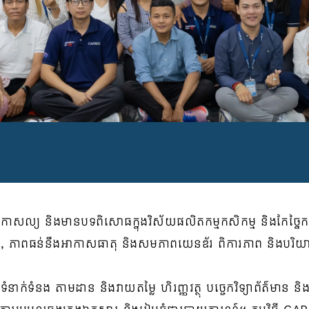
ោសល្យ និងមានបទពិសោធក្នុងវិស័យផលិតកម្មកសិកម្ម និងកែច្នៃកសិផ
ភាពធន់នឹងអាកាសធាតុ និងសមភាពយេនឌ័រ ពិការភាព និងបរិយា
នាក់ទំនង តាមដាន និងវាយតម្លៃ ហិរញ្ញវត្ថុ បច្ចេកវិទ្យាព័ត៌មាន និង