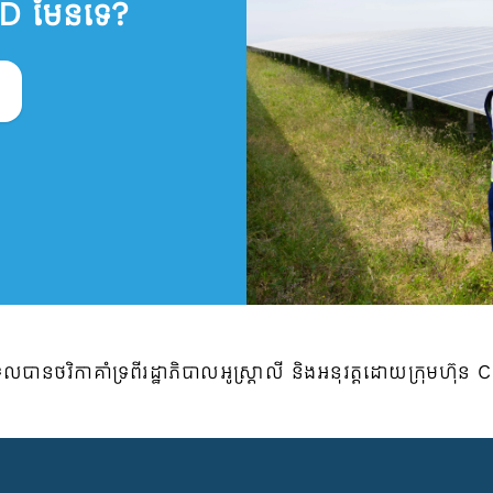
ED មែនទេ?
ទួលបានថវិកាគាំទ្រពីរដ្ឋាភិបាលអូស្ត្រាលី និងអនុវត្តដោយក្រុមហ