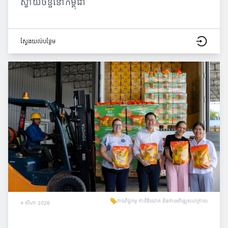
ស្វាយចន្ទីនៅកម្ពុជា
ស្វែង​យល់​បន្ថែម
ពាណិជ្ជកម្ម ការវិនិយោគ និងការអភិវឌ្ឍសហគ្រាស
4 សីហា 2026