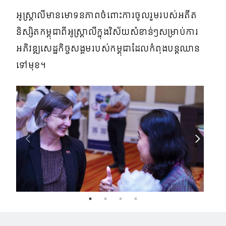
អូស្ត្រាលីមានមោទនភាពចំពោះការចូលរួមរបស់អតីត
និស្សិតកម្ពុជាពីអូស្ត្រាលីក្នុងវិស័យសំខាន់ៗសម្រាប់ការ
អភិវឌ្ឍសេដ្ឋកិច្ចសង្គមរបស់កម្ពុជាដែលកំពុងបន្តឈាន
ទៅមុខ។