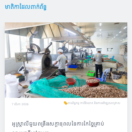
មាតិកាដែលពាក់ព័ន្ធ
ពាណិជ្ជកម្ម ការវិនិយោគ និងការអភិវឌ្ឍសហគ្រាស
7 សីហា 2026
អូស្ត្រាលីជួយពង្រឹងសក្តានុពលនៃការកែច្នៃគ្រាប់