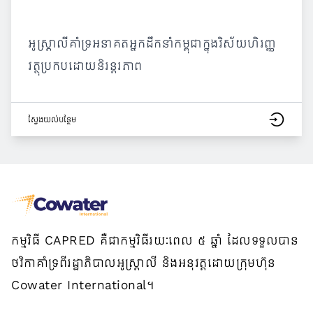
អូស្ត្រាលីគាំទ្រអនាគតអ្នកដឹកនាំកម្ពុជាក្នុងវិស័យហិរញ្ញ
វត្ថុប្រកបដោយនិរន្តរភាព
ស្វែង​យល់​បន្ថែម
កម្មវិធី CAPRED គឺជាកម្មវិធីរយៈពេល ៥ ឆ្នាំ ដែលទទួលបាន
ថវិកាគាំទ្រពីរដ្ឋាភិបាលអូស្ត្រាលី និងអនុវត្តដោយក្រុមហ៊ុន
Cowater International។