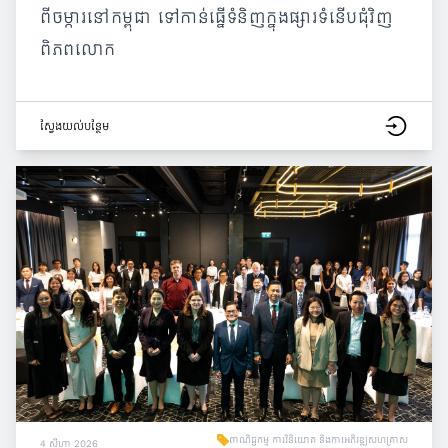
ពីចម្ការនៅកម្ពុជា ទៅកាន់ធ្នើទំនិញក្នុងផ្សារទំនើបជុំវិញ
ពិភពលោក
ស្វែង​យល់​បន្ថែម
ពាណិជ្ជកម្ម ការវិនិយោគ និងការអភិវឌ្ឍសហគ្រាស
4 សីហា 2026