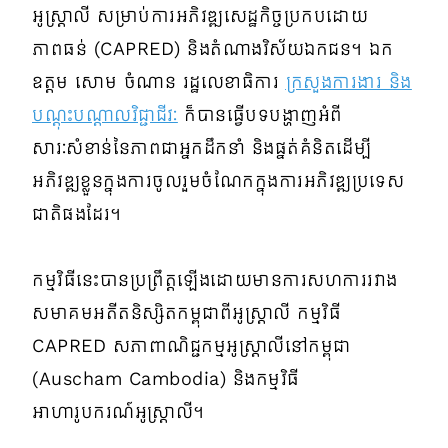
អូស្ត្រាលី សម្រាប់ការអភិវឌ្ឍសេដ្ឋកិច្ចប្រកបដោយ
ភាពធន់ (CAPRED) និងតំណាងវិស័យឯកជន។ ឯក
ឧត្តម សោម ចំណាន រដ្ឋលេខាធិការ
ក្រសួងការងារ និង
បណ្តុះបណ្តាលវិជ្ជាជីវៈ
ក៏បានធ្វើបទបង្ហាញអំពី
សារៈសំខាន់នៃភាពជាអ្នកដឹកនាំ និងផ្នត់គំនិតដើម្បី
អភិវឌ្ឍខ្លួនក្នុងការចូលរួមចំណែកក្នុងការអភិវឌ្ឍប្រទេស
ជាតិផងដែរ។
កម្មវិធីនេះបានប្រព្រឹត្តឡើងដោយមានការសហការរវាង
សមាគមអតីតនិស្សិតកម្ពុជាពីអូស្ត្រាលី កម្មវិធី
CAPRED សភាពាណិជ្ជកម្មអូស្ត្រាលីនៅកម្ពុជា
(Auscham Cambodia) និងកម្មវិធី
អាហារូបករណ៍អូស្ត្រាលី។