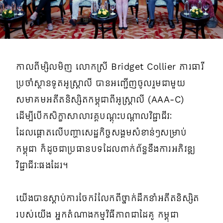
កាលពីម្សិលមិញ លោកស្រី Bridget Collier ភារធារី
ប្រចាំស្ថានទូតអូស្ត្រាលី បានអញ្ជើញចូលរួមជាមួយ
សមាគមអតីតនិស្សិតកម្ពុជាពីអូស្ត្រាលី (AAA-C)
ដើម្បីបើកសិក្ខាសាលាវគ្គបណ្ដុះបណ្ដាលវិជ្ជាជីវៈ
ដែលផ្តោតលើបញ្ហាសេដ្ឋកិច្ចសង្គមសំខាន់ៗសម្រាប់
កម្ពុជា ក៏ដូចជាប្រធានបទដែលពាក់ព័ន្ធនឹងការអភិវឌ្ឍ
វិជ្ជាជីវៈផងដែរ។
យើងបានស្តាប់ការចែករំលែកពីថ្នាក់ដឹកនាំអតីតនិស្សិត
របស់យើង អ្នកតំណាងកម្មវិធីភាពជាដៃគូ កម្ពុជា