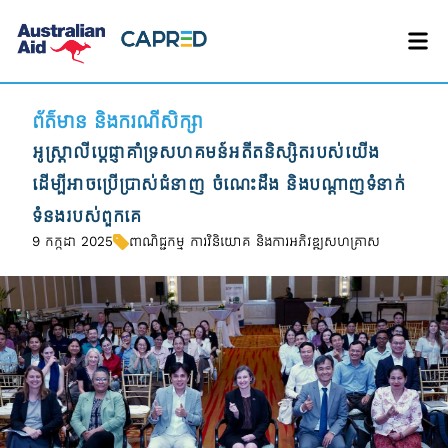
ព័ត៌មាន និងករណីសិក្សា
អូស្ត្រាលីប្តេជ្ញាគាំទ្រសហគមន៍អតីតនិស្សិតរបស់យើង
ដើម្បីអាចប្រើប្រាស់ជំនាញ ចំណេះដឹង និងបណ្តាញទំនាក់
ទំនងរបស់ពួកគេ
9 កក្កដា 2025
ពាណិជ្ជកម្ម ការវិនិយោគ និងការអភិវឌ្ឍសហគ្រាស